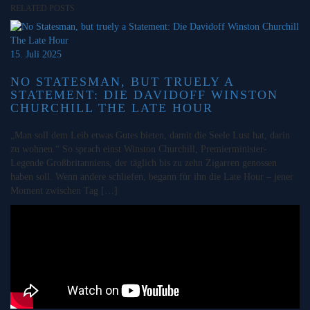
RELATED POSTS
15. Juli 2025
NO STATESMAN, BUT TRUELY A
STATEMENT: DIE DAVIDOFF WINSTON
CHURCHILL THE LATE HOUR
„Man soll dem Leib etwas Gutes bieten, damit die Seele Lust hat, darin
zu wohnen.“ So sprach einst Winston Churchill, Premierminister-
Legende Großbritanniens, der täglich bis zu zehn Zigarren genossen
haben soll. Wenn andere schliefen, begann für ihn die Late Hour – jener
Moment zwischen Tag […]