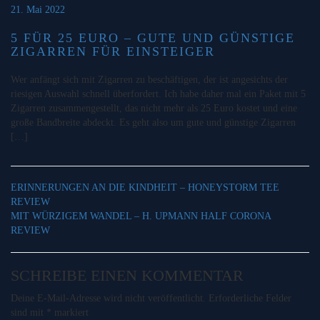
21. Mai 2022
5 FÜR 25 EURO – GUTE UND GÜNSTIGE
ZIGARREN FÜR EINSTEIGER
Wer anfängt sich mit Zigarren zu beschäftigen, der ist angesichts der
riesigen Auswahl schnell überfordert. Ich habe daher mal ein Paket mit 5
Zigarren zusammengestellt, das nicht mehr als 25 Euro kostet und eine
große Bandbreite abdeckt. Es geht also um gute und günstige Zigarren
[…]
ERINNERUNGEN AN DIE KINDHEIT – HONEYSTORM TEE
REVIEW
MIT WÜRZIGEM WANDEL – H. UPMANN HALF CORONA
REVIEW
SCHREIBE EINEN KOMMENTAR
Deine E-Mail-Adresse wird nicht veröffentlicht.
Erforderliche Felder
sind mit
*
markiert