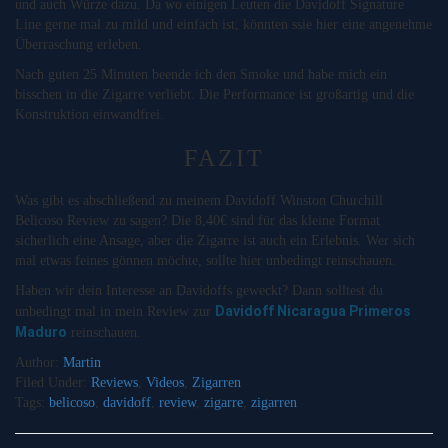
und auch Würze dazu. Da wo einigen Leuten die Davidoff Signature
Line gerne mal zu mild und einfach ist, könnten ssie hier eine angenehme
Überraschung erleben.
Nach guten 25 Minuten beende ich den Smoke und habe mich ein
bisschen in die Zigarre verliebt. Die Performance ist großartig und die
Konstruktion einwandfrei.
FAZIT
Was gibt es abschließend zu meinem Davidoff Winston Churchill
Belicoso Review zu sagen? Die 8,40€ sind für das kleine Format
sicherlich eine Ansage, aber die Zigarre ist auch ein Erlebnis. Wer sich
mal etwas feines gönnen möchte, sollte hier unbedingt reinschauen.
Haben wir dein Interesse an Davidoffs geweckt? Dann solltest du
Davidoff Nicaragua Primeros
unbedingt mal in mein Review zur
Maduro
reinschauen.
Author:
Martin
Filed Under:
Reviews
,
Videos
,
Zigarren
Tags:
belicoso
,
davidoff
,
review
,
zigarre
,
zigarren