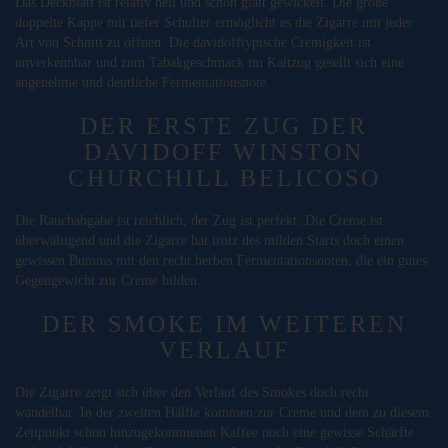
Das Deckblatt ist relativ hell und schön glatt gewickelt. Die große
doppelte Kappe mit tiefer Schulter ermöglicht es die Zigarre mit jeder
Art von Schnitt zu öffnen. Die davidofftypische Cremigkeit ist
unverkennbar und zum Tabakgeschmack im Kaltzug gesellt sich eine
angenehme und deutliche Fermentationsnote.
DER ERSTE ZUG DER
DAVIDOFF WINSTON
CHURCHILL BELICOSO
Die Rauchabgabe ist reichlich, der Zug ist perfekt. Die Creme ist
überwältigend und die Zigarre hat trotz des milden Starts doch einen
gewissen Bumms mit den recht herben Fermentationsnoten, die ein gutes
Gegengewicht zur Creme bilden.
DER SMOKE IM WEITEREN
VERLAUF
Die Zigarre zeigt sich über den Verlauf des Smokes doch recht
wandelbar. In der zweiten Hälfte kommen zur Creme und dem zu diesem
Zeitpunkt schon hinzugekommenen Kaffee noch eine gewisse Schärfte