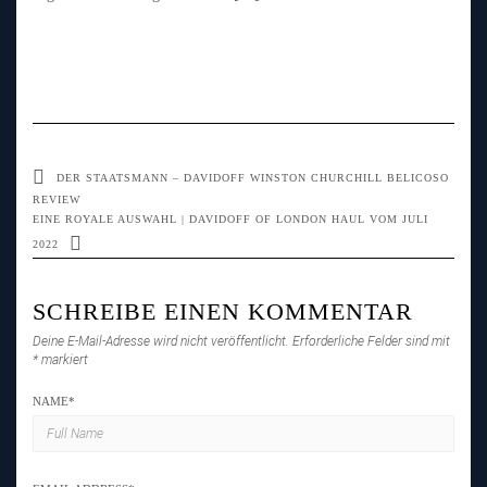
DER STAATSMANN – DAVIDOFF WINSTON CHURCHILL BELICOSO
REVIEW
EINE ROYALE AUSWAHL | DAVIDOFF OF LONDON HAUL VOM JULI
2022
SCHREIBE EINEN KOMMENTAR
Deine E-Mail-Adresse wird nicht veröffentlicht.
Erforderliche Felder sind mit
*
markiert
NAME
*