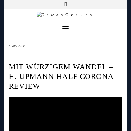
YOUTUBE
FACEBOOK
FACEBOOK
PATREON
INSTAGRAM
TIKTOK
TWITCH
Skip
to
content
Toggle
Navigation
6. Juli 2022
MIT WÜRZIGEM WANDEL –
H. UPMANN HALF CORONA
REVIEW