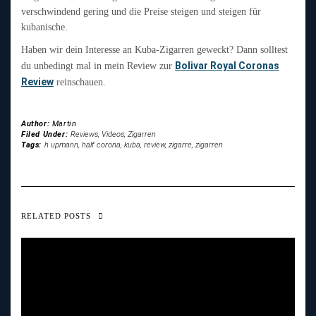
verschwindend gering und die Preise steigen und steigen für
kubanische.
Haben wir dein Interesse an Kuba-Zigarren geweckt? Dann solltest
Bolivar Royal Coronas
du unbedingt mal in mein Review zur
Review
reinschauen.
Author:
Martin
Filed Under:
Reviews
,
Videos
,
Zigarren
Tags:
h upmann
,
half corona
,
kuba
,
review
,
zigarre
,
zigarren
RELATED POSTS