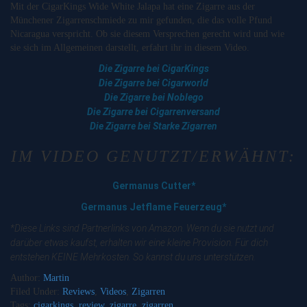
Mit der CigarKings Wide White Jalapa hat eine Zigarre aus der
Münchener Zigarrenschmiede zu mir gefunden, die das volle Pfund
Nicaragua verspricht. Ob sie diesem Versprechen gerecht wird und wie
sie sich im Allgemeinen darstellt, erfahrt ihr in diesem Video.
Die Zigarre bei CigarKings
Die Zigarre bei Cigarworld
Die Zigarre bei Noblego
Die Zigarre bei Cigarrenversand
Die Zigarre bei Starke Zigarren
IM VIDEO GENUTZT/ERWÄHNT:
Germanus Cutter*
Germanus Jetflame Feuerzeug*
*Diese Links sind Partnerlinks von Amazon. Wenn du sie nutzt und
darüber etwas kaufst, erhalten wir eine kleine Provision. Für dich
entstehen KEINE Mehrkosten. So kannst du uns unterstützen.
Author:
Martin
Filed Under:
Reviews
,
Videos
,
Zigarren
Tags:
cigarkings
,
review
,
zigarre
,
zigarren