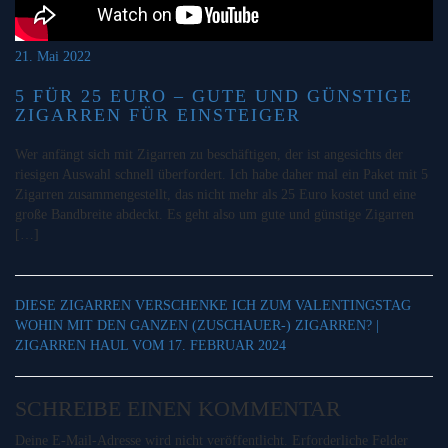
21. Mai 2022
5 FÜR 25 EURO – GUTE UND GÜNSTIGE
ZIGARREN FÜR EINSTEIGER
Wer anfängt sich mit Zigarren zu beschäftigen, der ist angesichts der
riesigen Auswahl schnell überfordert. Ich habe daher mal ein Paket mit 5
Zigarren zusammengestellt, das nicht mehr als 25 Euro kostet und eine
große Bandbreite abdeckt. Es geht also um gute und günstige Zigarren
[…]
DIESE ZIGARREN VERSCHENKE ICH ZUM VALENTINGSTAG
WOHIN MIT DEN GANZEN (ZUSCHAUER-) ZIGARREN? |
ZIGARREN HAUL VOM 17. FEBRUAR 2024
SCHREIBE EINEN KOMMENTAR
Deine E-Mail-Adresse wird nicht veröffentlicht.
Erforderliche Felder