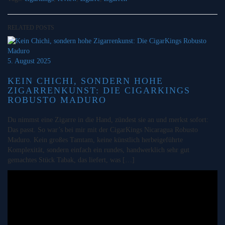
RELATED POSTS
5. August 2025
KEIN CHICHI, SONDERN HOHE
ZIGARRENKUNST: DIE CIGARKINGS
ROBUSTO MADURO
Du nimmst eine Zigarre in die Hand, zündest sie an und merkst sofort:
Das passt. So war’s bei mir mit der CigarKings Nicaragua Robusto
Maduro. Kein großes Tamtam, keine künstlich herbeigeführte
Komplexität, sondern einfach ein rundes, handwerklich sehr gut
gemachtes Stück Tabak, das liefert, was […]