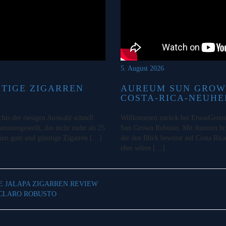
5. August 2026
STIGE ZIGARREN
AUREUM SUN GROW
COSTA-RICA-NEUHE
chts der riesigen Auswahl schnell
Willkommen zurück bei EtwasGenuss!
sammengestellt, das nicht mehr als 25
Sun Grown Robusto. Mit Aureum bri
o um gute und günstige Zigarren […]
die den Blick bewusst auf Costa Rica
eher selten […]
TE JALAPA ZIGARREN REVIEW
 CLARO ROBUSTO