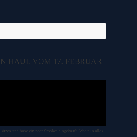
EN HAUL VOM 17. FEBRUAR
l sitzen und habe ein paar Smokes eingekauft. Was nun alles