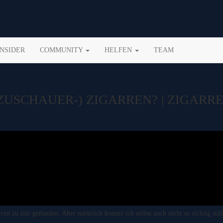
INSIDER
COMMUNITY
HELFEN
TEAM
USCHAUER-) ZIGARREN? | ZIGARR
 zu mir gefunden. Aber natürlich konnte ich selbst auch nicht so richtig stil