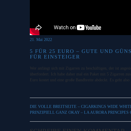
21. Mai 2022
5 FÜR 25 EURO – GUTE UND GÜN
FÜR EINSTEIGER
Wer anfängt sich mit Zigarren zu beschäftigen, der ist angesi
überfordert. Ich habe daher mal ein Paket mit 5 Zigarren zu
Euro kostet und eine große Bandbreite abdeckt. Es geht als
DIE VOLLE BREITSEITE – CIGARKINGS WIDE WHI
PRINZIPIELL GANZ OKAY – LA AURORA PRINCIPES
SCHREIBE EINEN KOMMENTAR