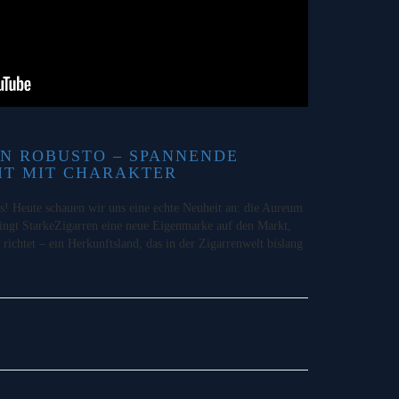
N ROBUSTO – SPANNENDE
IT MIT CHARAKTER
 Heute schauen wir uns eine echte Neuheit an: die Aureum
ngt StarkeZigarren eine neue Eigenmarke auf den Markt,
 richtet – ein Herkunftsland, das in der Zigarrenwelt bislang