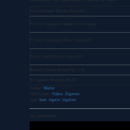
im Humidor Platz finden muss, erfahrt ihr im Video.
Tabacos Arturo Macuba Piramide
El Viejo Continente Maduro Gran Major
El Viejo Continente Mare Nostrum II
Rocky Patel Edicion Unica 2011
Romeo y Julieta Romeo No. 1 AT
H. Upmann Magnum 46 A/T
Author:
Martin
Filed Under:
Videos
,
Zigarren
Tags:
haul
,
zigarre
,
zigarren
RELATED POSTS