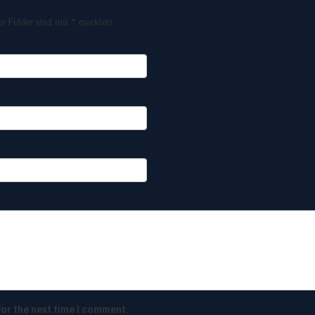
he Felder sind mit
*
markiert
for the next time I comment.