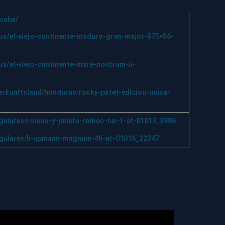
cuba/
gua/el-viejo-continente-maduro-gran-major-575×56-
ua/el-viejo-continente-mare-nostrum-ii-
herkunftsland/honduras/rocky-patel-edicion-unica-
egulares/romeo-y-julieta-romeo-no-1-at-01013_3986
regulares/h-upmann-magnum-46-at-01016_22347