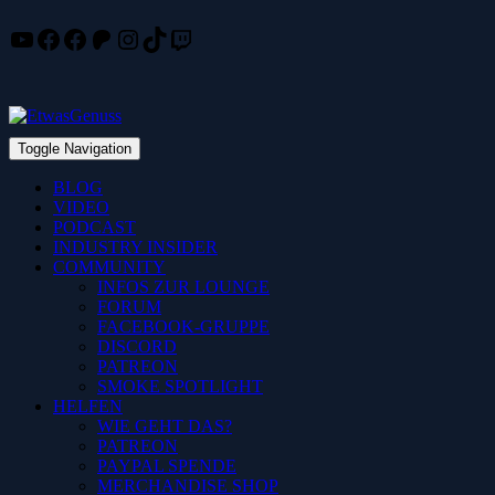
YouTube
Facebook
Facebook
Patreon
Instagram
TikTok
Twitch
Skip
to
content
Toggle Navigation
BLOG
VIDEO
PODCAST
INDUSTRY INSIDER
COMMUNITY
INFOS ZUR LOUNGE
FORUM
FACEBOOK-GRUPPE
DISCORD
PATREON
SMOKE SPOTLIGHT
HELFEN
WIE GEHT DAS?
PATREON
PAYPAL SPENDE
MERCHANDISE SHOP