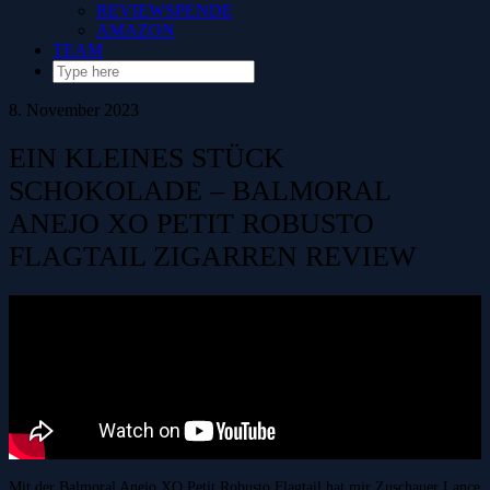
REVIEWSPENDE
AMAZON
TEAM
8. November 2023
EIN KLEINES STÜCK
SCHOKOLADE – BALMORAL
ANEJO XO PETIT ROBUSTO
FLAGTAIL ZIGARREN REVIEW
Mit der Balmoral Anejo XO Petit Robusto Flagtail hat mir Zuschauer Lance