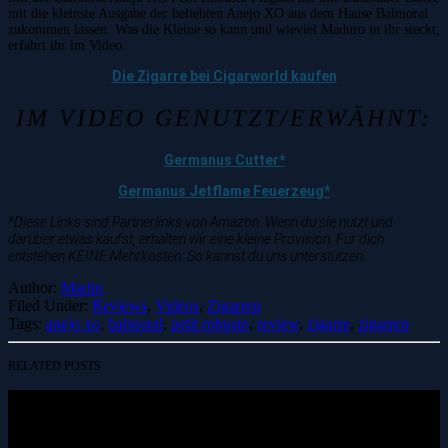
mit die kleinste Ausgabe der beliebten Anejo XO aus dem Hause Balmoral
zukommen lassen. Was die Kleine so kann und wieviel Maduro in ihr steckt,
erfahrt ihr im Video.
Die Zigarre bei Cigarworld kaufen
IM VIDEO GENUTZT/ERWÄHNT:
Germanus Cutter*
Germanus Jetflame Feuerzeug*
*Diese Links sind Partnerlinks von Amazon. Wenn du sie nutzt und
darüber etwas kaufst, erhalten wir eine kleine Provision. Für dich
entstehen KEINE Mehrkosten. So kannst du uns unterstützen.
Author:
Martin
Filed Under:
Reviews
,
Videos
,
Zigarren
Tags:
anejo xo
,
balmoral
,
petit robusto
,
review
,
zigarre
,
zigarren
RELATED POSTS