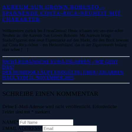
AUREUM SUN GROWN ROBUSTO –
SPANNENDE COSTA-RICA-NEUHEIT MIT
CHARAKTER
Willkommen zurück bei EtwasGenuss! Heute schauen wir uns eine echte
Neuheit an: die Aureum Sun Grown Robusto. Mit Aureum bringt
StarkeZigarren eine neue Eigenmarke auf den Markt, die den Blick bewusst
auf Costa Rica richtet – ein Herkunftsland, das in der Zigarrenwelt bislang
eher selten […]
NICHT-KUBANISCHE KUBA-ZIGARREN – WIE GEHT
DAS?
DER HUMIDOR LÄUFT ENDGÜLTIG ÜBER | ZIGARREN
HAUL VOM 11. NOVEMBER 2023
SCHREIBE EINEN KOMMENTAR
Deine E-Mail-Adresse wird nicht veröffentlicht.
Erforderliche
Felder sind mit
*
markiert
NAME
*
EMAIL ADDRESS
*