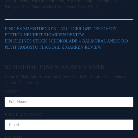
bekam. Teuer, schlecht verarbeitet, Ärger mit Zug und Abbrand. Die
Partagás Línea Maestra Maestro und eine Serie P […]
EINIGES ZU ENTDECKEN – VILLIGER 1492 DISCOVERY
EDITION NEUHEIT ZIGARREN REVIEW
EIN KLEINES STÜCK SCHOKOLADE – BALMORAL ANEJO XO
PETIT ROBUSTO FLAGTAIL ZIGARREN REVIEW
SCHREIBE EINEN KOMMENTAR
Deine E-Mail-Adresse wird nicht veröffentlicht.
Erforderliche Felder
sind mit
*
markiert
NAME
*
EMAIL ADDRESS
*
WEBSITE