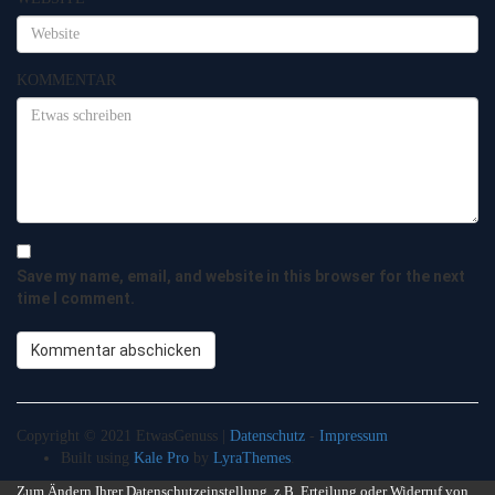
KOMMENTAR
Save my name, email, and website in this browser for the next
time I comment.
Copyright © 2021 EtwasGenuss |
Datenschutz
-
Impressum
Built using
Kale Pro
by
LyraThemes
.
Zum Ändern Ihrer Datenschutzeinstellung, z.B. Erteilung oder Widerruf von