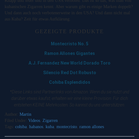
Knapp und teuer und in den USA verboten. Das ist so das, was man von
kubanischen Zigarren kennt. Aber warum gibt es einige Marken doppelt?
Und dann auch noch verbotenerweise in den USA? Und dann nicht mal
aus Kuba? Zeit für etwas Aufklärung.
GEZEIGTE PRODUKTE
Montecristo No. 5
Ramon Allones Gigantes
A.J. Fernandez New World Dorado Toro
Silencio Red Dot Robusto
Cohiba Esplendidos
*Diese Links sind Partnerlinks von Amazon. Wenn du sie nutzt und
darüber etwas kaufst, erhalten wir eine kleine Provision. Für dich
entstehen KEINE Mehrkosten. So kannst du uns unterstützen.
Author:
Martin
Filed Under:
Videos
,
Zigarren
Tags:
cohiba
,
habanos
,
kuba
,
montecristo
,
ramon allones