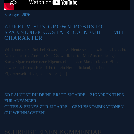
5. August 2026
AUREUM SUN GROWN ROBUSTO –
SPANNENDE COSTA-RICA-NEUHEIT MIT
CHARAKTER
Willkommen zurück bei EtwasGenuss! Heute schauen wir uns eine echte
Neuheit an: die Aureum Sun Grown Robusto. Mit Aureum bringt
StarkeZigarren eine neue Eigenmarke auf den Markt, die den Blick
bewusst auf Costa Rica richtet – ein Herkunftsland, das in der
Zigarrenwelt bislang eher selten […]
SO RAUCHST DU DEINE ERSTE ZIGARRE – ZIGARREN TIPPS
FÜR ANFÄNGER
GUTES & FEINES ZUR ZIGARRE – GENUSSKOMBINATIONEN
(ZU WEIHNACHTEN)
SCHREIBE EINEN KOMMENTAR