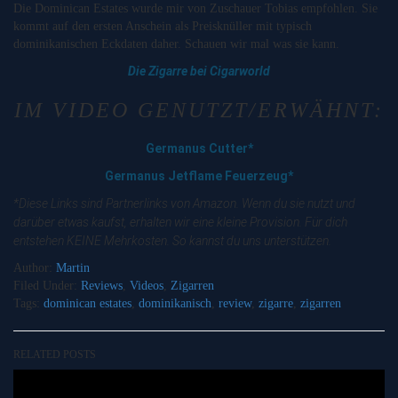
Die Dominican Estates wurde mir von Zuschauer Tobias empfohlen. Sie
kommt auf den ersten Anschein als Preisknüller mit typisch
dominikanischen Eckdaten daher. Schauen wir mal was sie kann.
Die Zigarre bei Cigarworld
IM VIDEO GENUTZT/ERWÄHNT:
Germanus Cutter*
Germanus Jetflame Feuerzeug*
*Diese Links sind Partnerlinks von Amazon. Wenn du sie nutzt und
darüber etwas kaufst, erhalten wir eine kleine Provision. Für dich
entstehen KEINE Mehrkosten. So kannst du uns unterstützen.
Author:
Martin
Filed Under:
Reviews
,
Videos
,
Zigarren
Tags:
dominican estates
,
dominikanisch
,
review
,
zigarre
,
zigarren
RELATED POSTS