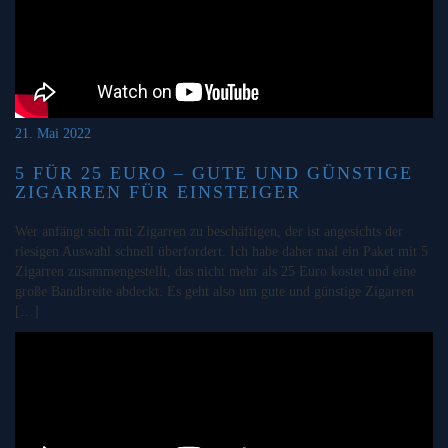
21. Mai 2022
5 FÜR 25 EURO – GUTE UND GÜNSTIGE
ZIGARREN FÜR EINSTEIGER
Wer anfängt sich mit Zigarren zu beschäftigen, der ist angesichts der
riesigen Auswahl schnell überfordert. Ich habe daher mal ein Paket mit 5
Zigarren zusammengestellt, das nicht mehr als 25 Euro kostet und eine
große Bandbreite abdeckt. Es geht also um gute und günstige Zigarren
[…]