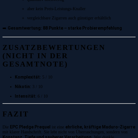
aber kein Preis-Leistungs-Knaller
vergleichbare Zigarren auch günstiger erhältlich
Gesamtwertung: 88 Punkte – starke Probierempfehlung
➡️
ZUSATZBEWERTUNGEN
(NICHT IN DER
GESAMTNOTE)
Komplexität:
5 / 10
Nikotin:
3 / 10
Intensität:
6 / 10
FAZIT
EPC Pledge Prequel
ehrliche, kräftige Maduro-Zigarre
Die
ist eine
mit klarer Handschrift. Sie lebt nicht von Überraschungen, sondern von
Konstanz, Tiefe und sauberer Verarbeitung
. Wer dunkle