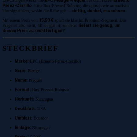
EPC Pledge Prequel
Ernesto
Erwartungen weckt: die
aus dem Hause
Perez-Carrillo
. Eine Box-Pressed-Robusto, die optisch wie aromatisch
deftig, dunkel, erwachsen
klar signalisiert, wohin die Reise geht –
.
15,50 €
Mit einem Preis von
spielt sie klar im Premium-Segment. Die
ob
liefert sie genug, um
Frage ist also nicht,
sie gut ist, sondern:
diesen Preis zu rechtfertigen?
STECKBRIEF
Marke:
EPC (Ernesto Perez-Carrillo)
Serie:
Pledge
Name:
Prequel
Format:
Box-Pressed Robusto
Herkunft:
Nicaragua
Deckblatt:
USA
Umblatt:
Ecuador
Einlage:
Nicaragua