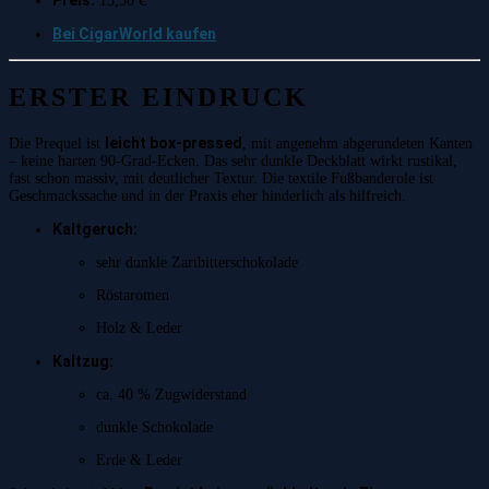
Preis:
15,50 €
Bei CigarWorld kaufen
ERSTER EINDRUCK
leicht box-pressed
Die Prequel ist
, mit angenehm abgerundeten Kanten
– keine harten 90-Grad-Ecken. Das sehr dunkle Deckblatt wirkt rustikal,
fast schon massiv, mit deutlicher Textur. Die textile Fußbanderole ist
Geschmackssache und in der Praxis eher hinderlich als hilfreich.
Kaltgeruch:
sehr dunkle Zartbitterschokolade
Röstaromen
Holz & Leder
Kaltzug:
ca. 40 % Zugwiderstand
dunkle Schokolade
Erde & Leder