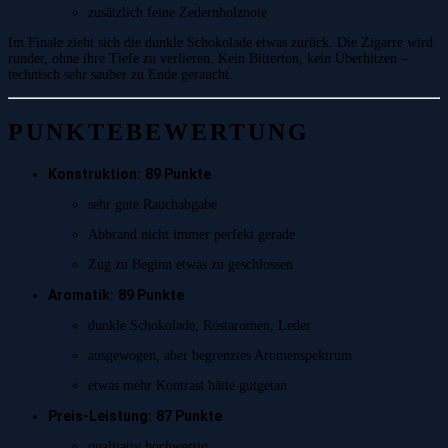
zusätzlich feine Zedernholznote
Im Finale zieht sich die dunkle Schokolade etwas zurück. Die Zigarre wird
runder, ohne ihre Tiefe zu verlieren. Kein Bitterton, kein Überhitzen –
technisch sehr sauber zu Ende geraucht.
PUNKTEBEWERTUNG
Konstruktion:
89 Punkte
sehr gute Rauchabgabe
Abbrand nicht immer perfekt gerade
Zug zu Beginn etwas zu geschlossen
Aromatik:
89 Punkte
dunkle Schokolade, Röstaromen, Leder
ausgewogen, aber begrenztes Aromenspektrum
etwas mehr Kontrast hätte gutgetan
Preis-Leistung:
87 Punkte
qualitativ hochwertig