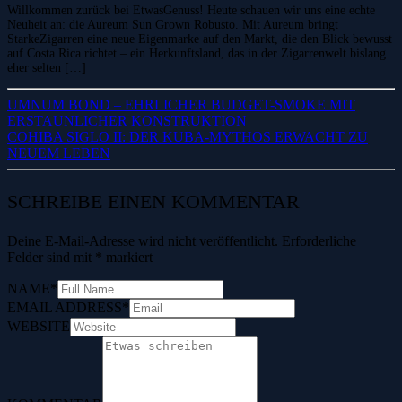
Willkommen zurück bei EtwasGenuss! Heute schauen wir uns eine echte
Neuheit an: die Aureum Sun Grown Robusto. Mit Aureum bringt
StarkeZigarren eine neue Eigenmarke auf den Markt, die den Blick bewusst
auf Costa Rica richtet – ein Herkunftsland, das in der Zigarrenwelt bislang
eher selten […]
UMNUM BOND – EHRLICHER BUDGET-SMOKE MIT
ERSTAUNLICHER KONSTRUKTION
COHIBA SIGLO II: DER KUBA-MYTHOS ERWACHT ZU
NEUEM LEBEN
SCHREIBE EINEN KOMMENTAR
Deine E-Mail-Adresse wird nicht veröffentlicht.
Erforderliche
Felder sind mit
*
markiert
NAME
*
EMAIL ADDRESS
*
WEBSITE