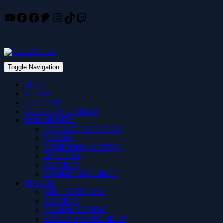
YouTube
Facebook
Facebook
Patreon
Instagram
TikTok
Twitch
Skip
to
content
Toggle Navigation
BLOG
VIDEO
PODCAST
INDUSTRY INSIDER
COMMUNITY
INFOS ZUR LOUNGE
FORUM
FACEBOOK-GRUPPE
DISCORD
PATREON
SMOKE SPOTLIGHT
HELFEN
WIE GEHT DAS?
PATREON
PAYPAL SPENDE
MERCHANDISE SHOP