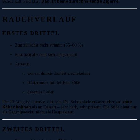
Das ist keine zurückhaltende Zigarre.
Schon kalt wird klar:
RAUCHVERLAUF
ERSTES DRITTEL
Zug zunächst recht stramm (55–60 %)
Rauchabgabe baut sich langsam auf
Aromen:
extrem dunkle Zartbitterschokolade
Röstaromen mit leichter Süße
dezentes Leder
reine
Der Einstieg ist intensiv, fast roh. Die Schokolade erinnert eher an
Kakaobohnen
als an Dessert – sehr herb, sehr präsent. Die Süße dient nur
als Gegengewicht, nicht als Hauptakteur.
ZWEITES DRITTEL