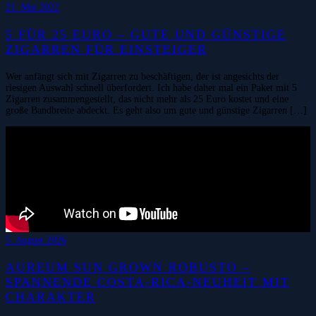
21. Mai 2022
5 FÜR 25 EURO – GUTE UND GÜNSTIGE
ZIGARREN FÜR EINSTEIGER
Wer anfängt sich mit Zigarren zu beschäftigen, der ist angesichts der
riesigen Auswahl schnell überfordert. Ich habe daher mal ein Paket mit 5
Zigarren zusammengestellt, das nicht mehr als 25 Euro kostet und eine
große Bandbreite abdeckt. Es geht also um gute und günstige Zigarren […]
5. August 2026
AUREUM SUN GROWN ROBUSTO –
SPANNENDE COSTA-RICA-NEUHEIT MIT
CHARAKTER