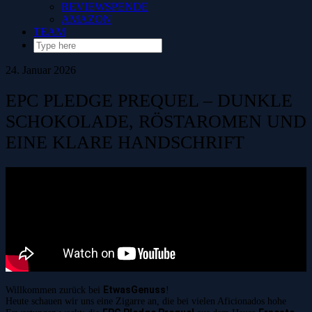
REVIEWSPENDE
AMAZON
TEAM
24. Januar 2026
EPC PLEDGE PREQUEL – DUNKLE
SCHOKOLADE, RÖSTAROMEN UND
EINE KLARE HANDSCHRIFT
EtwasGenuss
Willkommen zurück bei
!
Heute schauen wir uns eine Zigarre an, die bei vielen Aficionados hohe