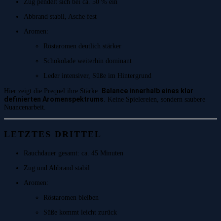
Zug pendelt sich bei ca. 50 % ein
Abbrand stabil, Asche fest
Aromen:
Röstaromen deutlich stärker
Schokolade weiterhin dominant
Leder intensiver, Süße im Hintergrund
Balance innerhalb eines klar
Hier zeigt die Prequel ihre Stärke:
definierten Aromenspektrums
. Keine Spielereien, sondern saubere
Nuancenarbeit.
LETZTES DRITTEL
Rauchdauer gesamt: ca. 45 Minuten
Zug und Abbrand stabil
Aromen:
Röstaromen bleiben
Süße kommt leicht zurück