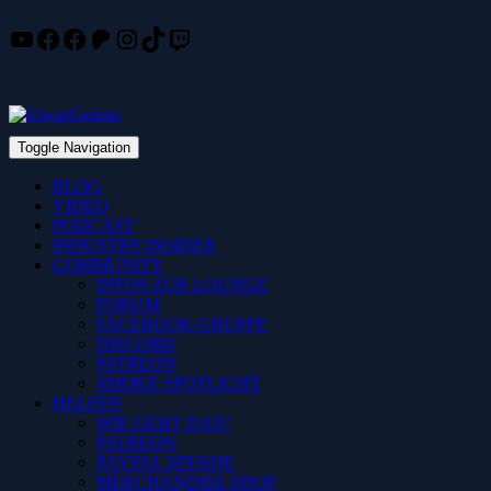
YouTube
Facebook
Facebook
Patreon
Instagram
TikTok
Twitch
Skip
to
content
Toggle Navigation
BLOG
VIDEO
PODCAST
INDUSTRY INSIDER
COMMUNITY
INFOS ZUR LOUNGE
FORUM
FACEBOOK-GRUPPE
DISCORD
PATREON
SMOKE SPOTLIGHT
HELFEN
WIE GEHT DAS?
PATREON
PAYPAL SPENDE
MERCHANDISE SHOP