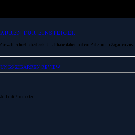
GARREN FÜR EINSTEIGER
en Auswahl schnell überfordert. Ich habe daher mal ein Paket mit 5 Zigarren zus
3
HUNGS ZIGARREN REVIEW
sind mit
*
markiert