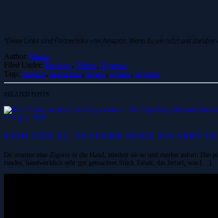
*Diese Links sind Partnerlinks von Amazon. Wenn du sie nutzt und darüber e
Author:
Martin
Filed Under:
Reviews
,
Videos
,
Zigarren
Tags:
maduro
,
marca fina
,
review
,
zigarre
,
zigarren
RELATED POSTS
5. August 2025
KEIN CHICHI, SONDERN HOHE ZIGARREN
Du nimmst eine Zigarre in die Hand, zündest sie an und merkst sofort: Das 
rundes, handwerklich sehr gut gemachtes Stück Tabak, das liefert, was […]