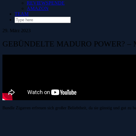
REVIEWSPENDE
AMAZON
TEAM
29. März 2023
GEBÜNDELTE MADURO POWER? – 
Bundle Zigarren erfreuen sich großer Beliebtheit, da sie günstig und gut 