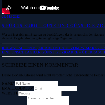
21. Mai 2022
5 FÜR 25 EURO – GUTE UND GÜNSTIGE ZI
Wer anfängt sich mit Zigarren zu beschäftigen, der ist angesichts der riesig
abdeckt. Es geht also um gute und günstige Zigarren […]
ICH WAR SHOPPEN | ZIGARREN HAUL VOM 25. MÄRZ 202
EINE UNSCHLAGBAR GÜNSTIGE ZIGARRE – ÜBERRASC
SCHREIBE EINEN KOMMENTAR
Deine E-Mail-Adresse wird nicht veröffentlicht.
Erforderliche Felder 
NAME
*
EMAIL ADDRESS
*
WEBSITE