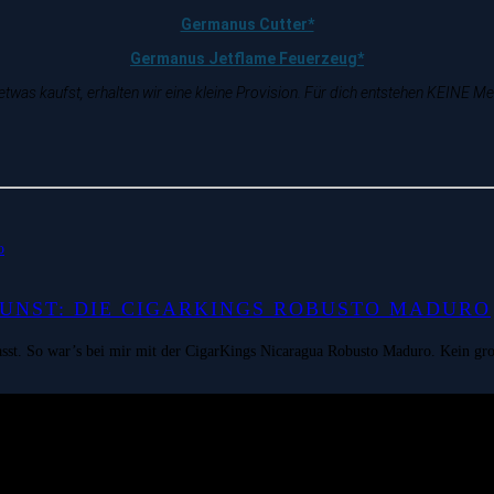
Germanus Cutter*
Germanus Jetflame Feuerzeug*
twas kaufst, erhalten wir eine kleine Provision. Für dich entstehen KEINE M
KUNST: DIE CIGARKINGS ROBUSTO MADURO
passt. So war’s bei mir mit der CigarKings Nicaragua Robusto Maduro. Kein gro