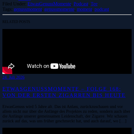
Filed Under:
EtwasGenussMomente
,
Podcast
,
Tee
Tags:
genussmoment
,
genussmomente
,
moment
,
podcast
RELATED POSTS
24. Juli 2026
ETWASGENUSSMOMENTE – FOLGE 168:
VON DER ERSTEN ZIGARREN BIS HEUTE
EtwasGenuss wird 5 Jahre alt. Das ist Anlass, zurückzuschauen und vor
allem nicht nur über die Anfänge des Projektes zu reden, sondern auch über
die Anfänge unserer gemeinsamen Leidenschaft, der Zigarre. Wir schauen
zurück auf das, was uns früher geschmeckt hat, und auch darauf, wo […]