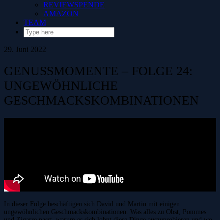
REVIEWSPENDE
AMAZON
TEAM
29. Juni 2022
GENUSSMOMENTE – FOLGE 24:
UNGEWÖHNLICHE
GESCHMACKSKOMBINATIONEN
In dieser Folge beschäftigen sich David und Martin mit einigen
ungewöhnlichen Geschmackskombinationen. Was alles zu Obst, Pommes
und Zigarre passt, warum es sich lohnt diese Dinge auszuprobieren und wo