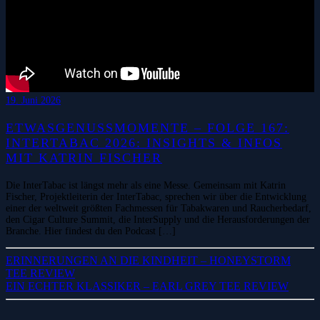
19. Juni 2026
ETWASGENUSSMOMENTE – FOLGE 167:
INTERTABAC 2026: INSIGHTS & INFOS
MIT KATRIN FISCHER
Die InterTabac ist längst mehr als eine Messe. Gemeinsam mit Katrin
Fischer, Projektleiterin der InterTabac, sprechen wir über die Entwicklung
einer der weltweit größten Fachmessen für Tabakwaren und Raucherbedarf,
den Cigar Culture Summit, die InterSupply und die Herausforderungen der
Branche. Hier findest du den Podcast […]
ERINNERUNGEN AN DIE KINDHEIT – HONEYSTORM
TEE REVIEW
EIN ECHTER KLASSIKER – EARL GREY TEE REVIEW