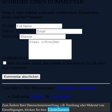
SCHREIBE EINEN KOMMENTAR
Deine E-Mail-Adresse wird nicht veröffentlicht.
Erforderliche
Felder sind mit
*
markiert
NAME
*
EMAIL ADDRESS
*
WEBSITE
KOMMENTAR
Save my name, email, and website in this browser for the next
time I comment.
Copyright © 2021 EtwasGenuss |
Datenschutz
-
Impressum
Built using
Kale Pro
by
LyraThemes
.
Zum Ändern Ihrer Datenschutzeinstellung, z.B. Erteilung oder Widerruf von
Einstellungen
Einwilligungen, klicken Sie hier: