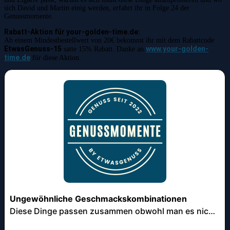
sich David und Martin einig werden, erfahrt ihr in Folge 24 der
Genussmomente.
Rabatt-Aktion für your-golden-time.de:
Ab einem Mindestbestellwert von 20€ bekommt ihr mit dem Rabattcode
EtwasGenuss-15
www.your-golden-
satte 15% Rabatt. Danke an
time.de
für diese Aktion.