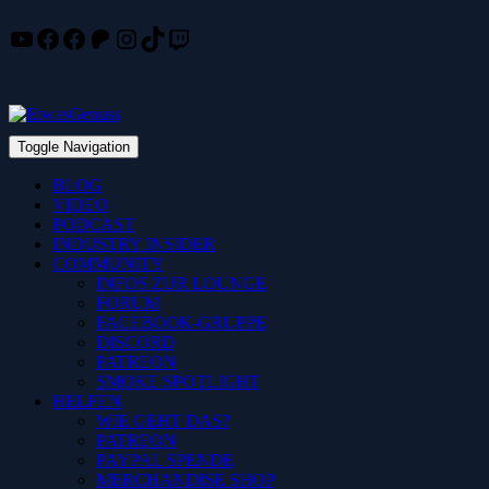
YouTube
Facebook
Facebook
Patreon
Instagram
TikTok
Twitch
Skip
to
content
Toggle Navigation
BLOG
VIDEO
PODCAST
INDUSTRY INSIDER
COMMUNITY
INFOS ZUR LOUNGE
FORUM
FACEBOOK-GRUPPE
DISCORD
PATREON
SMOKE SPOTLIGHT
HELFEN
WIE GEHT DAS?
PATREON
PAYPAL SPENDE
MERCHANDISE SHOP