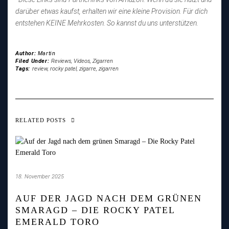
darüber etwas kaufst, erhalten wir eine kleine Provision. Für dich
entstehen KEINE Mehrkosten. So kannst du uns unterstützen.
Author:
Martin
Filed Under:
Reviews
,
Videos
,
Zigarren
Tags:
review
,
rocky patel
,
zigarre
,
zigarren
RELATED POSTS
18. November 2025
AUF DER JAGD NACH DEM GRÜNEN
SMARAGD – DIE ROCKY PATEL
EMERALD TORO