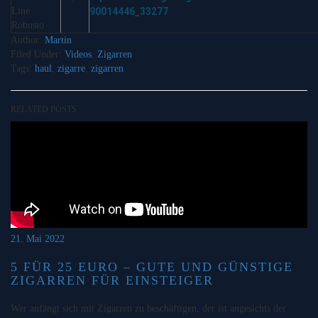
Line
90014446_33277
Robusto
Author:
Martin
Filed Under:
Videos
,
Zigarren
Tags:
haul
,
zigarre
,
zigarren
RELATED POSTS
21. Mai 2022
5 FÜR 25 EURO – GUTE UND GÜNSTIGE
ZIGARREN FÜR EINSTEIGER
Wer anfängt sich mit Zigarren zu beschäftigen, der ist angesichts der