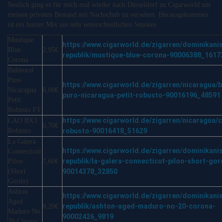
Neulich ging es für mich mal wieder nach Düsseldorf zu Cigarworld um
meinen privaten Bestand mit Nachschub zu versehen. Herausgekommen
ist ein bunter Mix aus sehr unterschiedlichen Smokes.
Mustique
https://www.cigarworld.de/zigarren/dominikani
Blue
2,95€
republik/mustique-blue-corona-90006388_1617
Corona
Balmoral
Puro
https://www.cigarworld.de/zigarren/nicaragua/
Nicaragua
6,00€
puro-nicaragua-petit-robusto-90016196_48591
Petit
Robusto FT
https://www.cigarworld.de/zigarren/nicaragua/
CAO BX3
6,70€
Robusto
robusto-90016418_51629
La Galera
https://www.cigarworld.de/zigarren/dominikani
Connecticut
republik/la-galera-connecticut-pilon-short-gor
Pilon
7,60€
(Short
90014378_32850
Gordo)
Ashton
https://www.cigarworld.de/zigarren/dominikani
Aged
republik/ashton-aged-maduro-no-20-corona-
8,20€
Maduro No.
90002426_9819
20 Corona