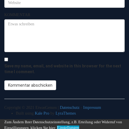
KOMMENTAR
Save my name, email, and website in this browser for the next
time I comment.
Copyright © 2021 EtwasGenuss |
Datenschutz
-
Impressum
Built using
Kale Pro
by
LyraThemes
.
Zum Ändern Ihrer Datenschutzeinstellung, z.B. Erteilung oder Widerruf von
Einwilligungen, klicken Sie hier:
Einstellungen