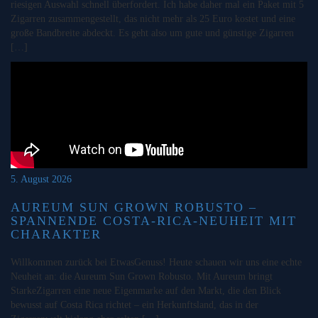
riesigen Auswahl schnell überfordert. Ich habe daher mal ein Paket mit 5
Zigarren zusammengestellt, das nicht mehr als 25 Euro kostet und eine
große Bandbreite abdeckt. Es geht also um gute und günstige Zigarren
[…]
5. August 2026
AUREUM SUN GROWN ROBUSTO –
SPANNENDE COSTA-RICA-NEUHEIT MIT
CHARAKTER
Willkommen zurück bei EtwasGenuss! Heute schauen wir uns eine echte
Neuheit an: die Aureum Sun Grown Robusto. Mit Aureum bringt
StarkeZigarren eine neue Eigenmarke auf den Markt, die den Blick
bewusst auf Costa Rica richtet – ein Herkunftsland, das in der