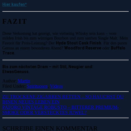
Hier kaufen*
FAZIT
Diese Verkostung hat gezeigt, wie vielseitig Whisky sein kann – vom
milden Irish bis zum würzigen Bourbon und zum sanften Single Malt. Mein
Hyde Stout Cask Finish
Favorit für Preis-Leistung? Der
. Für den puren
Woodford Reserve
Buffalo
Genuss an einem besonderen Abend?
oder
Trace
.
Bis zum nächsten Dram – mit Stil, Neugier und:
EtwasGenuss.
Author:
Martin
Filed Under:
Spirituosen
,
Videos
ZU TROCKENE ZIGARREN RETTEN – SO HAUCHST DU
IHNEN NEUES LEBEN EIN
PATORO VINTAGE ROBUSTO – BITTERER PREMIUM-
SMOKE ODER VERSTECKTES JUWEL?
SCHREIBE EINEN KOMMENTAR