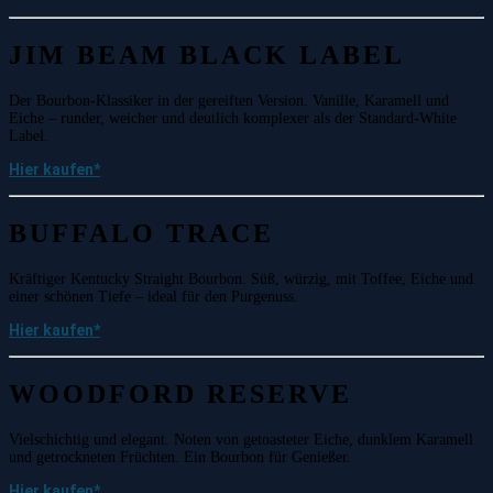
JIM BEAM BLACK LABEL
Der Bourbon-Klassiker in der gereiften Version. Vanille, Karamell und
Eiche – runder, weicher und deutlich komplexer als der Standard-White
Label.
Hier kaufen
*
BUFFALO TRACE
Kräftiger Kentucky Straight Bourbon. Süß, würzig, mit Toffee, Eiche und
einer schönen Tiefe – ideal für den Purgenuss.
Hier kaufen*
WOODFORD RESERVE
Vielschichtig und elegant. Noten von getoasteter Eiche, dunklem Karamell
und getrockneten Früchten. Ein Bourbon für Genießer.
Hier kaufen*