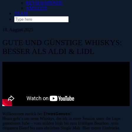
REVIEWSPENDE
AMAZON
TEAM
18. August 2025
GUTE UND GÜNSTIGE WHISKYS:
BESSER ALS ALDI & LIDL
EtwasGenuss
Willkommen zurück bei
!
Heute geht’s um neun Whiskys, die ich in einer Session unter die Lupe
genommen habe – vom milden Irish bis zum kräftigen Bourbon, vom
eleganten Blend bis zum ehrlichen Single Malt. Hier meine Eindrücke.