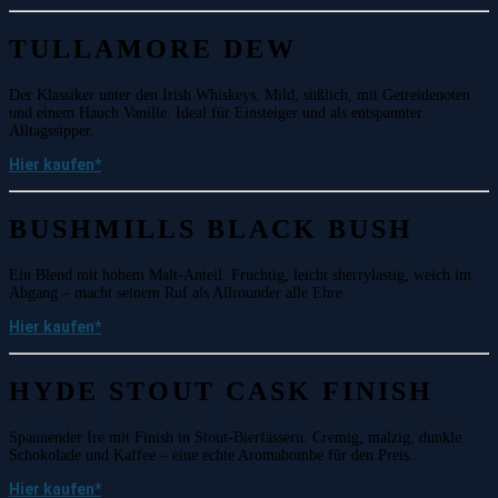
TULLAMORE DEW
Der Klassiker unter den Irish Whiskeys. Mild, süßlich, mit Getreidenoten
und einem Hauch Vanille. Ideal für Einsteiger und als entspannter
Alltagssipper.
Hier kaufen*
BUSHMILLS BLACK BUSH
Ein Blend mit hohem Malt-Anteil. Fruchtig, leicht sherrylastig, weich im
Abgang – macht seinem Ruf als Allrounder alle Ehre.
Hier kaufen*
HYDE STOUT CASK FINISH
Spannender Ire mit Finish in Stout-Bierfässern. Cremig, malzig, dunkle
Schokolade und Kaffee – eine echte Aromabombe für den Preis.
Hier kaufen*