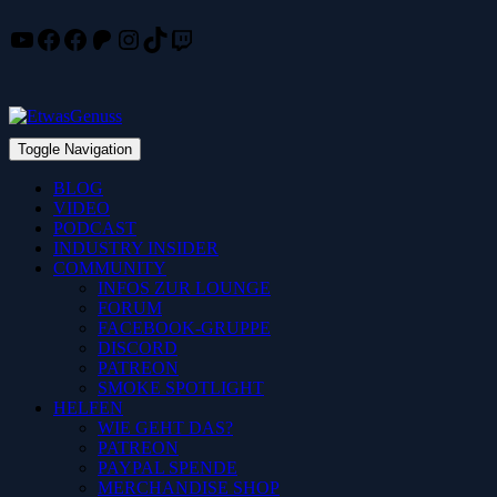
YouTube
Facebook
Facebook
Patreon
Instagram
TikTok
Twitch
Skip
to
content
Toggle Navigation
BLOG
VIDEO
PODCAST
INDUSTRY INSIDER
COMMUNITY
INFOS ZUR LOUNGE
FORUM
FACEBOOK-GRUPPE
DISCORD
PATREON
SMOKE SPOTLIGHT
HELFEN
WIE GEHT DAS?
PATREON
PAYPAL SPENDE
MERCHANDISE SHOP