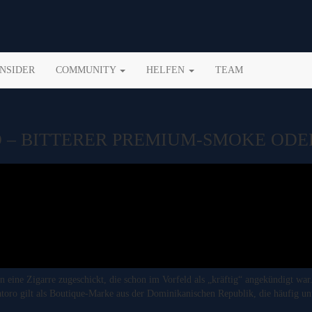
INSIDER
COMMUNITY
HELFEN
TEAM
 – BITTERER PREMIUM-SMOKE ODE
 eine Zigarre zugeschickt, die schon im Vorfeld als „kräftig“ angekündigt wa
Patoro gilt als Boutique-Marke aus der Dominikanischen Republik, die häufig un