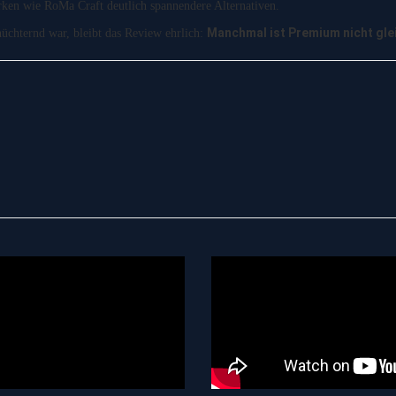
rken wie RoMa Craft deutlich spannendere Alternativen.
Manchmal ist Premium nicht gle
üchternd war, bleibt das Review ehrlich: