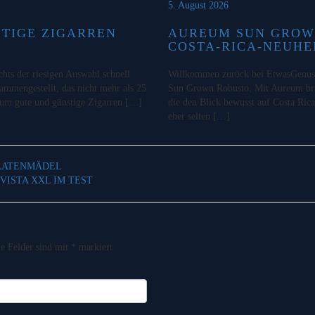
5. August 2026
STIGE ZIGARREN
AUREUM SUN GROW
COSTA-RICA-NEUHE
chts der riesigen Auswahl schnell
Willkommen zurück bei EtwasGenuss!
sammengestellt, das nicht mehr als 25
Sun Grown Robusto. Mit Aureum bri
o um gute und günstige Zigarren […]
die den Blick bewusst auf Costa Rica
eher selten […]
TAATENMÄDEL
ISTA XXL IM TEST
he Felder sind mit
*
markiert