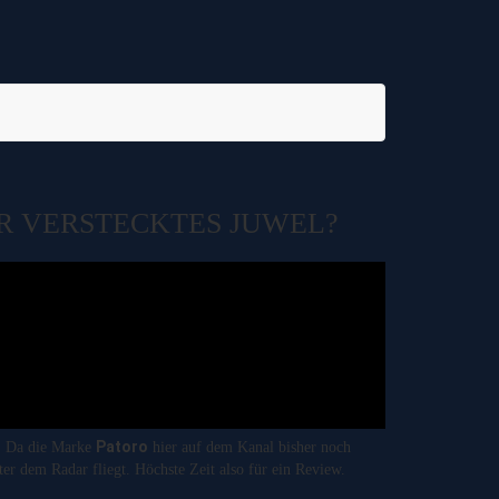
R VERSTECKTES JUWEL?
Patoro
r. Da die Marke
hier auf dem Kanal bisher noch
ter dem Radar fliegt. Höchste Zeit also für ein Review.