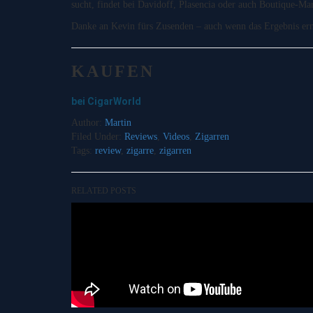
sucht, findet bei Davidoff, Plasencia oder auch Boutique-Ma
Danke an Kevin fürs Zusenden – auch wenn das Ergebnis ern
KAUFEN
bei CigarWorld
Author:
Martin
Filed Under:
Reviews
,
Videos
,
Zigarren
Tags:
review
,
zigarre
,
zigarren
RELATED POSTS