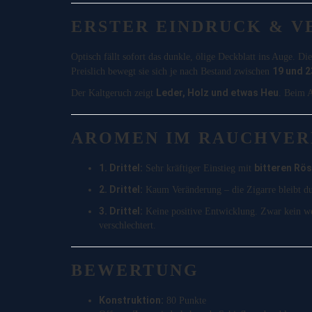
ERSTER EINDRUCK & V
Optisch fällt sofort das dunkle, ölige Deckblatt ins Auge. Di
19 und 2
Preislich bewegt sie sich je nach Bestand zwischen
Leder, Holz und etwas Heu
Der Kaltgeruch zeigt
. Beim A
AROMEN IM RAUCHVER
1. Drittel:
bitteren Rö
Sehr kräftiger Einstieg mit
2. Drittel:
Kaum Veränderung – die Zigarre bleibt dun
3. Drittel:
Keine positive Entwicklung. Zwar kein w
verschlechtert.
BEWERTUNG
Konstruktion:
80 Punkte