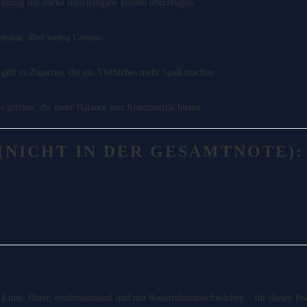
einzig die starke Rauchabgabe konnte überzeugen.
ensität, aber wenig Genuss.
s gibt es Zigarren, die ein Vielfaches mehr Spaß machen.
greifen, die mehr Balance und Komplexität bieten.
NICHT IN DER GESAMTNOTE):
r Linie. Bitter, eindimensional und mit Konstruktionsschwächen – für diesen P