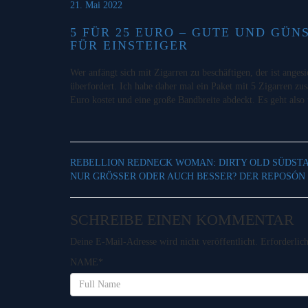
21. Mai 2022
5 FÜR 25 EURO – GUTE UND GÜN
FÜR EINSTEIGER
Wer anfängt sich mit Zigarren zu beschäftigen, der ist angesi
überfordert. Ich habe daher mal ein Paket mit 5 Zigarren zu
Euro kostet und eine große Bandbreite abdeckt. Es geht als
REBELLION REDNECK WOMAN: DIRTY OLD SÜDS
NUR GRÖSSER ODER AUCH BESSER? DER REPOSÓN V
SCHREIBE EINEN KOMMENTAR
Deine E-Mail-Adresse wird nicht veröffentlicht.
Erforderlic
NAME
*