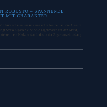
N ROBUSTO – SPANNENDE
IT MIT CHARAKTER
 Heute schauen wir uns eine echte Neuheit an: die Aureum
ngt StarkeZigarren eine neue Eigenmarke auf den Markt,
 richtet – ein Herkunftsland, das in der Zigarrenwelt bislang