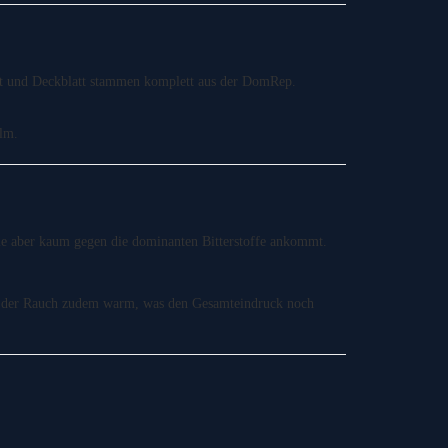
t und Deckblatt stammen komplett aus der DomRep.
alm.
die aber kaum gegen die dominanten Bitterstoffe ankommt.
rd der Rauch zudem warm, was den Gesamteindruck noch