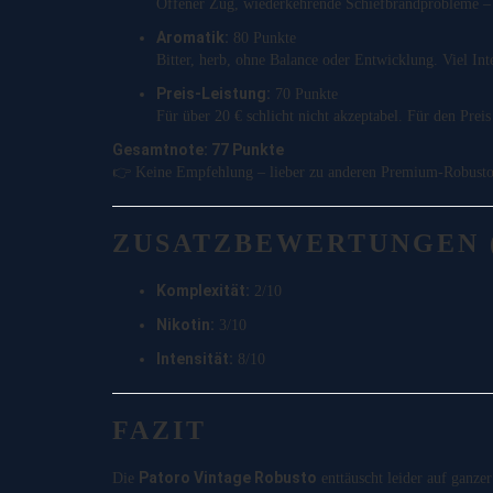
Offener Zug, wiederkehrende Schiefbrandprobleme – 
Aromatik:
80 Punkte
Bitter, herb, ohne Balance oder Entwicklung. Viel Int
Preis-Leistung:
70 Punkte
Für über 20 € schlicht nicht akzeptabel. Für den Prei
Gesamtnote: 77 Punkte
👉 Keine Empfehlung – lieber zu anderen Premium-Robustos 
ZUSATZBEWERTUNGEN (
Komplexität:
2/10
Nikotin:
3/10
Intensität:
8/10
FAZIT
Patoro Vintage Robusto
Die
enttäuscht leider auf ganze