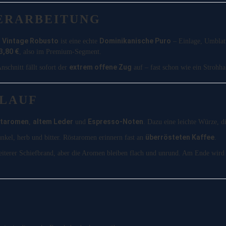
ERARBEITUNG
Vintage Robusto
Dominikanische Puro
e
ist eine echte
– Einlage, Umblat
3,80 €
, also im Premium-Segment.
extrem offene Zug
nschnitt fällt sofort der
auf – fast schon wie ein Strohh
LAUF
staromen
altem Leder
Espresso-Noten
,
und
. Dazu eine leichte Würze, 
überrösteten Kaffee
kel, herb und bitter. Röstaromen erinnern fast an
.
eiterer Schiefbrand, aber die Aromen bleiben flach und unrund. Am Ende wi