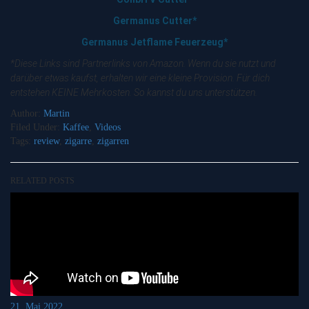
Germanus Cutter*
Germanus Jetflame Feuerzeug*
*Diese Links sind Partnerlinks von Amazon. Wenn du sie nutzt und
darüber etwas kaufst, erhalten wir eine kleine Provision. Für dich
entstehen KEINE Mehrkosten. So kannst du uns unterstützen.
Author:
Martin
Filed Under:
Kaffee
,
Videos
Tags:
review
,
zigarre
,
zigarren
RELATED POSTS
21. Mai 2022