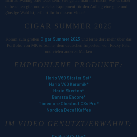
nicht aufwändig oder teuer sein. Wie genau man ihn macht, was es dabei
zu beachten gibt und welches Equipment für den Anfang eine gute und
günstige Wahl ist, erfahrt ihr in diesem Video!
CIGAR SUMMER 2025
Cigar Summer 2025
Komm zum großen
und lerne dort mehr über das
Portfolio von MK & Söhne, dem deutschen Importeur von Rocky Patel
und vielen anderen Marken
EMPFOHLENE PRODUKTE:
Hario V60 Starter Set*
Hario V60 Keramik*
Hario Skerton*
Baratza Encore*
Timemore Chestnut C3s Pro*
Nordica Decaf Kaffee
IM VIDEO GENUTZT/ERWÄHNT:
Colibri V Cutter*