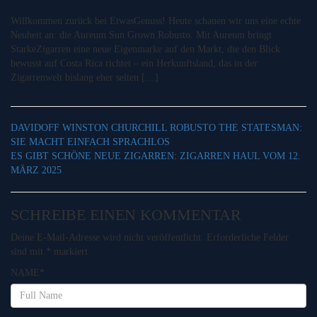
Willkommen zurück bei EtwasGenuss! Heute schauen wir uns eine echte
Neuheit an: die Aureum Sun Grown Robusto. Mit Aureum bringt
StarkeZigarren eine neue Eigenmarke auf den Markt, die den Blick
bewusst auf Costa Rica richtet – ein Herkunftsland, das in der
Zigarrenwelt bislang eher selten […]
DAVIDOFF WINSTON CHURCHILL ROBUSTO THE STATESMAN:
SIE MACHT EINFACH SPRACHLOS
ES GIBT SCHÖNE NEUE ZIGARREN: ZIGARREN HAUL VOM 12.
MÄRZ 2025
SCHREIBE EINEN KOMMENTAR
Deine E-Mail-Adresse wird nicht veröffentlicht.
Erforderliche Felder
sind mit
*
markiert
NAME
*