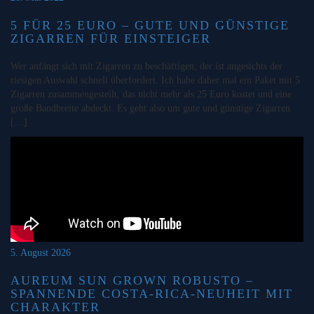
5 FÜR 25 EURO – GUTE UND GÜNSTIGE
ZIGARREN FÜR EINSTEIGER
Wer anfängt sich mit Zigarren zu beschäftigen, der ist angesichts der
riesigen Auswahl schnell überfordert. Ich habe daher mal ein Paket mit 5
Zigarren zusammengestellt, das nicht mehr als 25 Euro kostet und eine
große Bandbreite abdeckt. Es geht also um gute und günstige Zigarren
[…]
5. August 2026
AUREUM SUN GROWN ROBUSTO –
SPANNENDE COSTA-RICA-NEUHEIT MIT
CHARAKTER