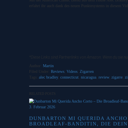
Mit der American Classic Blend aus dem Hause Alec Bradley h
erfahrt ihr auch dank des neuen Punktesystems in diesem Vid
*Diese Links sind Partnerlinks von Amazon. Wenn du sie nut
Author:
Martin
Filed Under:
Reviews
,
Videos
,
Zigarren
Tags:
alec bradley
,
connecticut
,
nicaragua
,
review
,
zigarre
,
z
RELATED POSTS
3. Februar 2026
DUNBARTON MI QUERIDA ANCHO 
BROADLEAF-BANDITIN, DIE DEIN