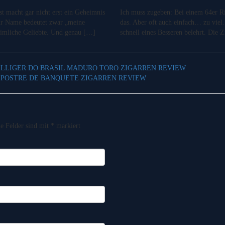
 macht gar nicht erst ein Geheimnis
Ich muss zugeben: Bei einem 64er Ri
 Ihr Name bedeutet zwar „meine
das. Aber oft auch einfach… zu vie
heimliche Geliebte. Und genau […]
schnell eines Besseren belehrt. Die Z
ILLIGER DO BRASIL MADURO TORO ZIGARREN REVIEW
 POSTRE DE BANQUETE ZIGARREN REVIEW
he Felder sind mit
*
markiert