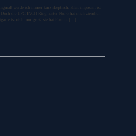
ngmaß werde ich immer kurz skeptisch. Klar, imposant ist
l. Doch die EPC INCH Ringmaster No. 6 hat mich ziemlich
igarre ist nicht nur groß, sie hat Format […]