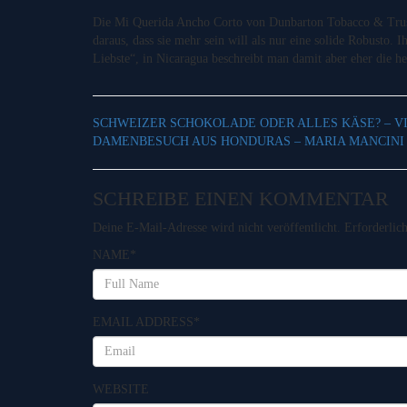
Die Mi Querida Ancho Corto von Dunbarton Tobacco & Trust
daraus, dass sie mehr sein will als nur eine solide Robusto.
Liebste“, in Nicaragua beschreibt man damit aber eher die 
SCHWEIZER SCHOKOLADE ODER ALLES KÄSE? – V
DAMENBESUCH AUS HONDURAS – MARIA MANCINI
SCHREIBE EINEN KOMMENTAR
Deine E-Mail-Adresse wird nicht veröffentlicht.
Erforderlic
NAME
*
EMAIL ADDRESS
*
WEBSITE