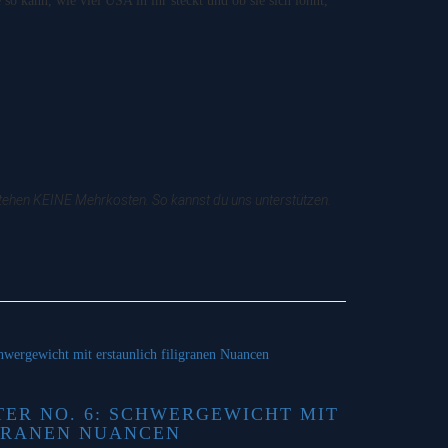
o kann, wie viel USA in ihr steckt und ob sie sich lohnt,
tstehen KEINE Mehrkosten. So kannst du uns unterstützen.
TER NO. 6: SCHWERGEWICHT MIT
GRANEN NUANCEN