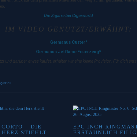
at ein Stick aus dem preislichen Mittelfeld den Weg zu mir gefunden. Was sie s
eo.
Die Zigarre bei Cigarworld
IM VIDEO GENUTZT/ERWÄHNT:
Germanus Cutter*
Germanus Jetflame Feuerzeug*
zt und darüber etwas kaufst, erhalten wir eine kleine Provision. Für dich en
igarren
26. August 2025
CORTO – DIE
EPC INCH RINGMAS
 HERZ STIEHLT
ERSTAUNLICH FILI