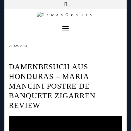
YOUTUBE
FACEBOOK
FACEBOOK
PATREON
INSTAGRAM
TIKTOK
TWITCH
Skip
to
content
Toggle
Navigation
27. Mai 2023
DAMENBESUCH AUS
HONDURAS – MARIA
MANCINI POSTRE DE
BANQUETE ZIGARREN
REVIEW