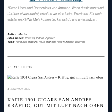
*Diese Links sind Partnerlinks von Amazon. Wenn du sie nutzt und
darüber etwas kaufst, erhalten wir eine kleine Provision. Für dich
entstehen KEINE Mehrkosten. So kannst du uns unterstützen.
Author:
Martin
Filed Under:
Reviews
,
Videos
,
Zigarren
Tags:
honduras
,
maduro
,
maria mancini
,
review
,
zigarre
,
zigarren
RELATED POSTS
4. November 2025
KAFIE 1901 CIGARS SAN ANDRES –
KRÄFTIG, GUT MIT LUFT NACH OBEN