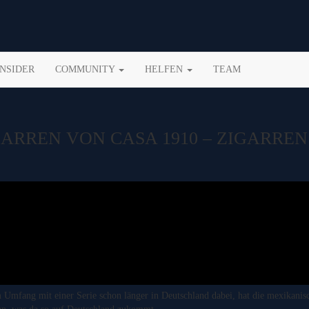
INSIDER
COMMUNITY
HELFEN
TEAM
ARREN VON CASA 1910 – ZIGARRE
m Umfang mit einer Serie schon länger in Deutschland dabei, hat die mexikanis