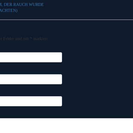
M, DER RAUCH WURDE
ACHTEN)
he Felder sind mit
*
markiert