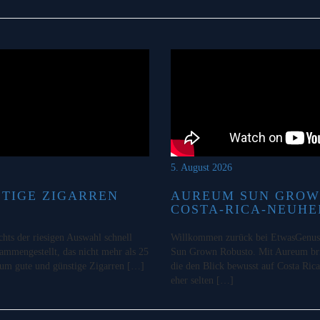
5. August 2026
STIGE ZIGARREN
AUREUM SUN GROW
COSTA-RICA-NEUHE
chts der riesigen Auswahl schnell
Willkommen zurück bei EtwasGenuss!
sammengestellt, das nicht mehr als 25
Sun Grown Robusto. Mit Aureum bri
o um gute und günstige Zigarren […]
die den Blick bewusst auf Costa Rica
eher selten […]