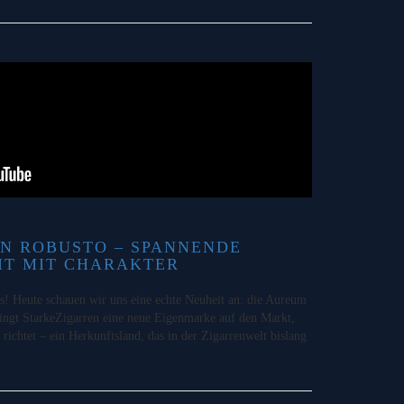
N ROBUSTO – SPANNENDE
IT MIT CHARAKTER
 Heute schauen wir uns eine echte Neuheit an: die Aureum
ngt StarkeZigarren eine neue Eigenmarke auf den Markt,
 richtet – ein Herkunftsland, das in der Zigarrenwelt bislang