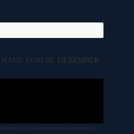
N HAUL VOM 02. DEZEMBER
che Marke Casa 1910 nun ihr komplettes Portfolio mit 3