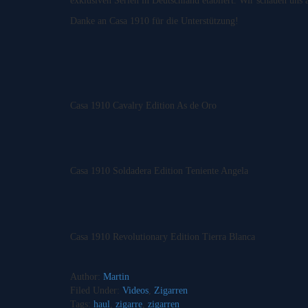
exklusiven Serien in Deutschland etabliert. Wir schauen uns
Danke an Casa 1910 für die Unterstützung!
Casa 1910 Cavalry Edition As de Oro
Casa 1910 Soldadera Edition Teniente Angela
Casa 1910 Revolutionary Edition Tierra Blanca
Author:
Martin
Filed Under:
Videos
,
Zigarren
Tags:
haul
,
zigarre
,
zigarren