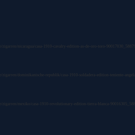
e/zigarren/nicaragua/casa-1910-cavalry-edition-as-de-oro-toro-90017030_5887
e/zigarren/dominikanische-republik/casa-1910-soldadera-edition-teniente-ang
e/zigarren/mexiko/casa-1910-revolutionary-edition-tierra-blanca-90016305_58