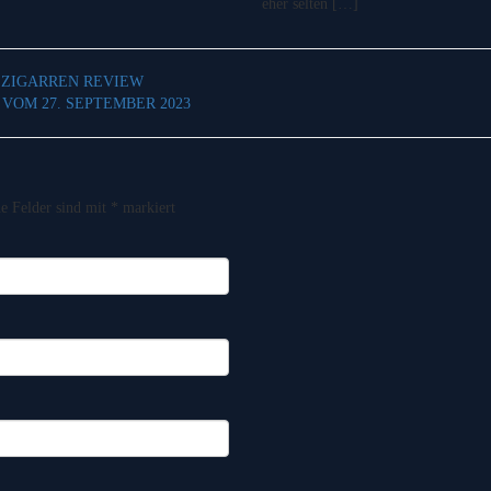
eher selten […]
 ZIGARREN REVIEW
VOM 27. SEPTEMBER 2023
he Felder sind mit
*
markiert