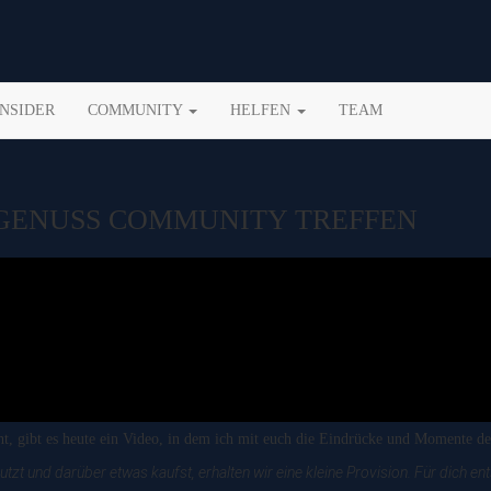
INSIDER
COMMUNITY
HELFEN
TEAM
SGENUSS COMMUNITY TREFFEN
, gibt es heute ein Video, in dem ich mit euch die Eindrücke und Momente des
tzt und darüber etwas kaufst, erhalten wir eine kleine Provision. Für dich 