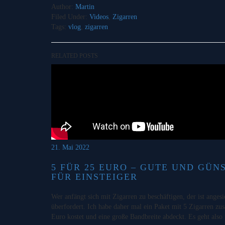
Author:
Martin
Filed Under:
Videos
,
Zigarren
Tags:
vlog
,
zigarren
RELATED POSTS
21. Mai 2022
5 FÜR 25 EURO – GUTE UND GÜN
FÜR EINSTEIGER
Wer anfängt sich mit Zigarren zu beschäftigen, der ist angesi
überfordert. Ich habe daher mal ein Paket mit 5 Zigarren zu
Euro kostet und eine große Bandbreite abdeckt. Es geht als