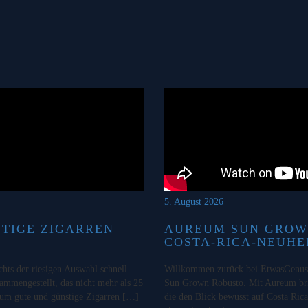
5. August 2026
STIGE ZIGARREN
AUREUM SUN GROW
COSTA-RICA-NEUHE
chts der riesigen Auswahl schnell
Willkommen zurück bei EtwasGenuss!
sammengestellt, das nicht mehr als 25
Sun Grown Robusto. Mit Aureum bri
o um gute und günstige Zigarren […]
die den Blick bewusst auf Costa Rica