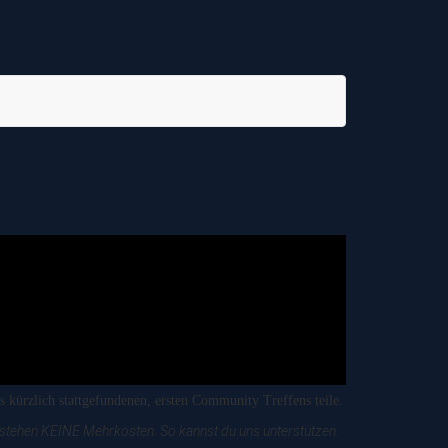
 kürzlich stattgefundenen, ersten Community Treffens teile.
entstehen KEINE Mehrkosten. So kannst du uns unterstützen.