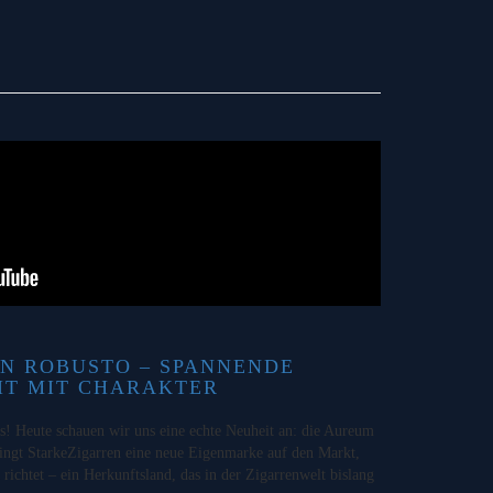
N ROBUSTO – SPANNENDE
IT MIT CHARAKTER
 Heute schauen wir uns eine echte Neuheit an: die Aureum
ngt StarkeZigarren eine neue Eigenmarke auf den Markt,
 richtet – ein Herkunftsland, das in der Zigarrenwelt bislang