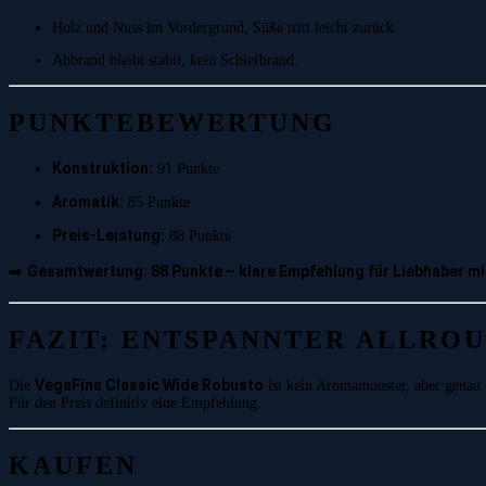
Holz und Nuss im Vordergrund, Süße tritt leicht zurück.
Abbrand bleibt stabil, kein Schiefbrand.
PUNKTEBEWERTUNG
Konstruktion:
91 Punkte
Aromatik:
85 Punkte
Preis-Leistung:
88 Punkte
Gesamtwertung: 88 Punkte – klare Empfehlung für Liebhaber mi
➡️
FAZIT: ENTSPANNTER ALLRO
VegaFina Classic Wide Robusto
Die
ist kein Aromamonster, aber genau d
Für den Preis definitiv eine Empfehlung.
KAUFEN