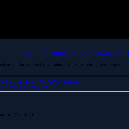
DE COSTA-RICA-NEUHEIT MIT CHARAKTE
eit an: die Aureum Sun Grown Robusto. Mit Aureum bringt StarkeZigarren ein
ER MIT EINEM TROCKENEN FINISH
NEN NEUES LEBEN EIN
sind mit
*
markiert