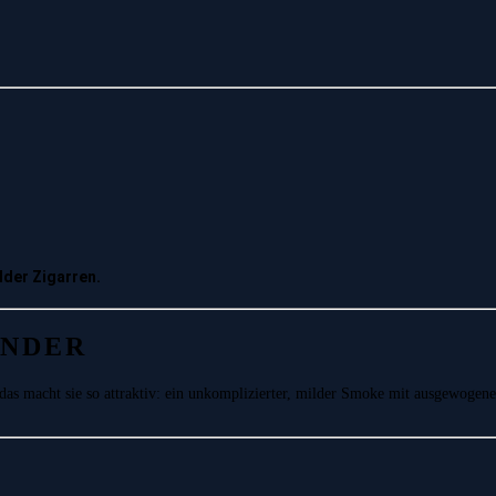
lder Zigarren.
UNDER
as macht sie so attraktiv: ein unkomplizierter, milder Smoke mit ausgewogener