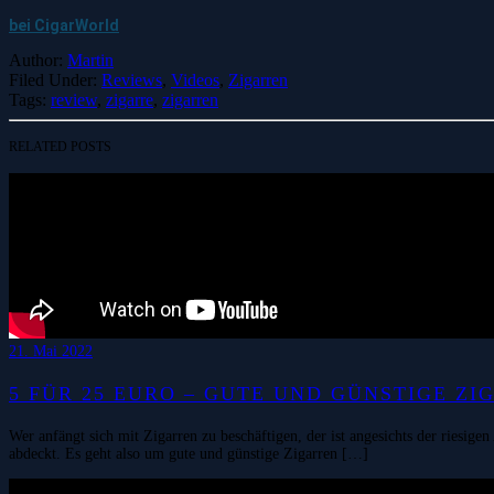
bei CigarWorld
Author:
Martin
Filed Under:
Reviews
,
Videos
,
Zigarren
Tags:
review
,
zigarre
,
zigarren
RELATED POSTS
21. Mai 2022
5 FÜR 25 EURO – GUTE UND GÜNSTIGE ZI
Wer anfängt sich mit Zigarren zu beschäftigen, der ist angesichts der riesig
abdeckt. Es geht also um gute und günstige Zigarren […]