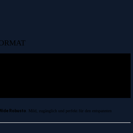
FORMAT
 Wide Robusto
. Mild, zugänglich und perfekt für den entspannten