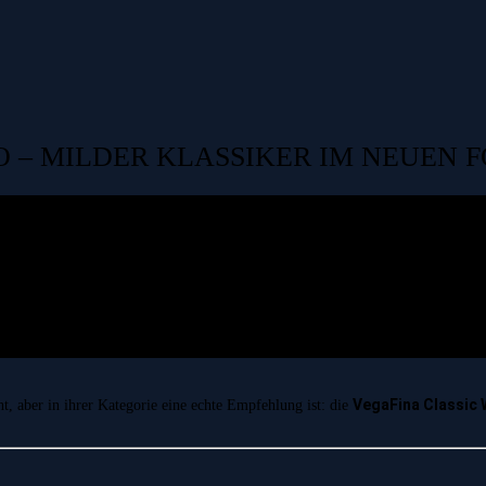
O – MILDER KLASSIKER IM NEUEN 
VegaFina Classic
t, aber in ihrer Kategorie eine echte Empfehlung ist: die