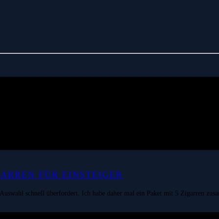
GARREN FÜR EINSTEIGER
en Auswahl schnell überfordert. Ich habe daher mal ein Paket mit 5 Zigarren zus