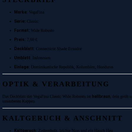
Marke:
VegaFina
Serie:
Classic
Format:
Wide Robusto
Preis:
7,60 €
Deckblatt:
Connecticut Shade Ecuador
Umblatt:
Indonesien
Einlage:
Dominikanische Republik, Kolumbien, Honduras
OPTIK & VERARBEITUNG
hellbraun
Das Deckblatt der VegaFina Classic Wide Robusto ist
, fein geölt
unsauberen Kappen.
KALTGERUCH & ANSCHNITT
Kaltgeruch:
Zedernholz, leichte Nuss und ein Hauch Heu