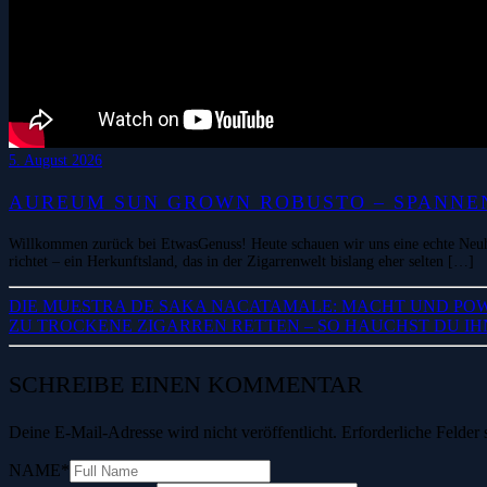
5. August 2026
AUREUM SUN GROWN ROBUSTO – SPANNEN
Willkommen zurück bei EtwasGenuss! Heute schauen wir uns eine echte Neuh
richtet – ein Herkunftsland, das in der Zigarrenwelt bislang eher selten […]
DIE MUESTRA DE SAKA NACATAMALE: MACHT UND POW
ZU TROCKENE ZIGARREN RETTEN – SO HAUCHST DU IH
SCHREIBE EINEN KOMMENTAR
Deine E-Mail-Adresse wird nicht veröffentlicht.
Erforderliche Felder 
NAME
*