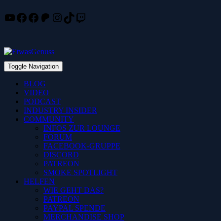
YouTube
Facebook
Facebook
Patreon
Instagram
TikTok
Twitch
Skip
to
content
Toggle Navigation
BLOG
VIDEO
PODCAST
INDUSTRY INSIDER
COMMUNITY
INFOS ZUR LOUNGE
FORUM
FACEBOOK-GRUPPE
DISCORD
PATREON
SMOKE SPOTLIGHT
HELFEN
WIE GEHT DAS?
PATREON
PAYPAL SPENDE
MERCHANDISE SHOP