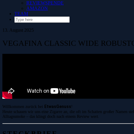
REVIEWSPENDE
AMAZON
TEAM
13. August 2025
VEGAFINA CLASSIC WIDE ROBUST
EtwasGenuss
Willkommen zurück bei
!
Heute schauen wir uns eine Zigarre an, die oft im Schatten großer Namen steh
Alltagssmoke – das klingt doch nach einem Review wert.
STECKBRIEF