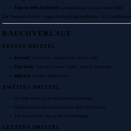
Zug vor dem Anzünden:
Cremig-holzig, mit einer zarten Süße
Der Anschnitt mit dem Straight Cutter gelingt problemlos, der Zugwiderstan
RAUCHVERLAUF
ERSTES DRITTEL
Aromen:
Zedernholz, cremige Nuss, leichte Süße
Charakter:
Sehr mild, keine Schärfe, ideal für Einsteiger
Abbrand:
Gerade, stabile Asche
ZWEITES DRITTEL
Die Süße bleibt, leichte Keksnote kommt hinzu.
Holzaromen werden etwas präsenter, aber nie dominant.
Sehr harmonisch, ohne große Veränderungen.
LETZTES DRITTEL