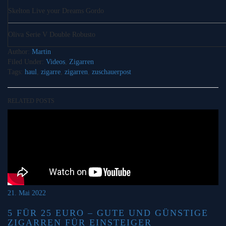
Skelton Live your Dreams Gordo
Oliva Serie V Double Robusto
Author:
Martin
Filed Under:
Videos
,
Zigarren
Tags:
haul
,
zigarre
,
zigarren
,
zuschauerpost
RELATED POSTS
21. Mai 2022
5 FÜR 25 EURO – GUTE UND GÜNSTIGE
ZIGARREN FÜR EINSTEIGER