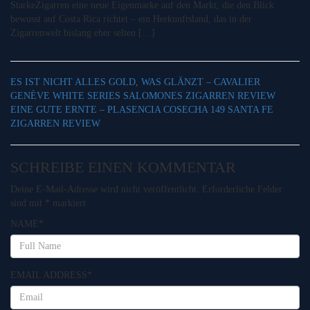
StarkeZigarren eine neue Eigenmarke auf den Markt, die den Blick
bewusst auf Costa Rica richtet – ein Herkunftsland, das in der
Zigarrenwelt bislang eher selten […]
ES IST NICHT ALLES GOLD, WAS GLÄNZT – CAVALIER
GENÈVE WHITE SERIES SALOMONES ZIGARREN REVIEW
EINE GUTE ERNTE – PLASENCIA COSECHA 149 SANTA FE
ZIGARREN REVIEW
SCHREIBE EINEN KOMMENTAR
Deine E-Mail-Adresse wird nicht veröffentlicht.
Erforderliche Felder
sind mit
*
markiert
NAME
*
EMAIL ADDRESS
*