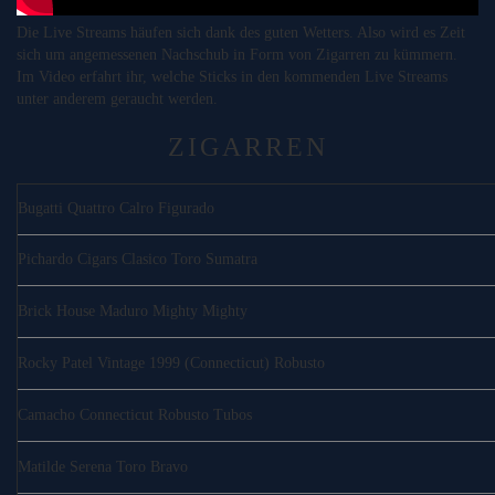
Die Live Streams häufen sich dank des guten Wetters. Also wird es Zeit
sich um angemessenen Nachschub in Form von Zigarren zu kümmern.
Im Video erfahrt ihr, welche Sticks in den kommenden Live Streams
unter anderem geraucht werden.
ZIGARREN
Bugatti Quattro Calro Figurado
Pichardo Cigars Clasico Toro Sumatra
Brick House Maduro Mighty Mighty
Rocky Patel Vintage 1999 (Connecticut) Robusto
Camacho Connecticut Robusto Tubos
Matilde Serena Toro Bravo