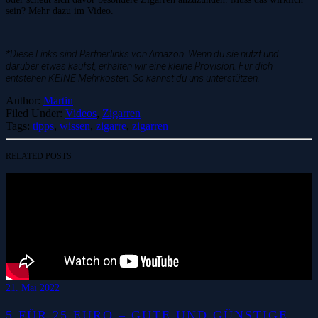
sein? Mehr dazu im Video.
*Diese Links sind Partnerlinks von Amazon. Wenn du sie nutzt und
darüber etwas kaufst, erhalten wir eine kleine Provision. Für dich
entstehen KEINE Mehrkosten. So kannst du uns unterstützen.
Author:
Martin
Filed Under:
Videos
,
Zigarren
Tags:
tipps
,
wissen
,
zigarre
,
zigarren
RELATED POSTS
21. Mai 2022
5 FÜR 25 EURO – GUTE UND GÜNSTIGE