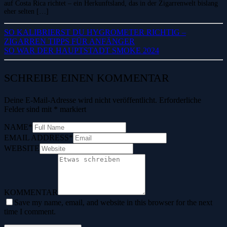
auf Costa Rica richtet – ein Herkunftsland, das in der Zigarrenwelt bislang
eher selten […]
SO KALIBRIERST DU HYGROMETER RICHTIG –
ZIGARREN TIPPS FÜR ANFÄNGER
SO WAR DER HAUPTSTADT SMOKE 2024
SCHREIBE EINEN KOMMENTAR
Deine E-Mail-Adresse wird nicht veröffentlicht.
Erforderliche
Felder sind mit
*
markiert
NAME
*
EMAIL ADDRESS
*
WEBSITE
KOMMENTAR
Save my name, email, and website in this browser for the next
time I comment.