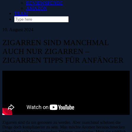
REVIEWSPENDE
AMAZON
TEAM
10. August 2024
ZIGARREN SIND MANCHMAL
AUCH NUR ZIGARREN –
ZIGARREN TIPPS FÜR ANFÄNGER
Zigarren sind da um genossen zu werden. Aber manchmal scheinen die
Dinge doch komplizierter zu sein. Man möchte Aromen herausschmecken
oder scheut sich davor besondere Zigarren anzuzünden. Muss das wirklich