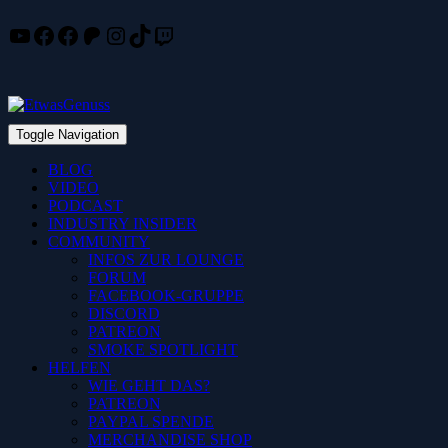
YouTube
Facebook
Facebook
Patreon
Instagram
TikTok
Twitch
Skip
to
content
Toggle Navigation
BLOG
VIDEO
PODCAST
INDUSTRY INSIDER
COMMUNITY
INFOS ZUR LOUNGE
FORUM
FACEBOOK-GRUPPE
DISCORD
PATREON
SMOKE SPOTLIGHT
HELFEN
WIE GEHT DAS?
PATREON
PAYPAL SPENDE
MERCHANDISE SHOP