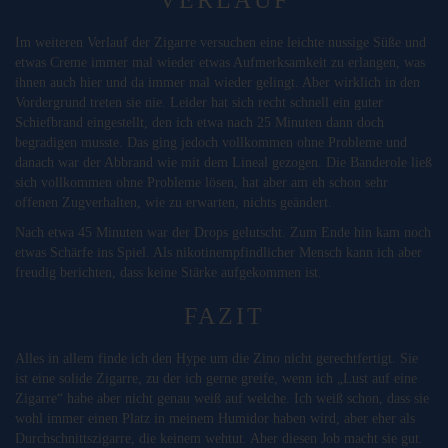
Im weiteren Verlauf der Zigarre versuchen eine leichte nussige Süße und
etwas Creme immer mal wieder etwas Aufmerksamkeit zu erlangen, was
ihnen auch hier und da immer mal wieder gelingt. Aber wirklich in den
Vordergrund treten sie nie. Leider hat sich recht schnell ein guter
Schiefbrand eingestellt, den ich etwa nach 25 Minuten dann doch
begradigen musste. Das ging jedoch vollkommen ohne Probleme und
danach war der Abbrand wie mit dem Lineal gezogen. Die Banderole ließ
sich vollkommen ohne Probleme lösen, hat aber am eh schon sehr
offenen Zugverhalten, wie zu erwarten, nichts geändert.
Nach etwa 45 Minuten war der Drops gelutscht. Zum Ende hin kam noch
etwas Schärfe ins Spiel. Als nikotinempfindlicher Mensch kann ich aber
freudig berichten, dass keine Stärke aufgekommen ist.
FAZIT
Alles in allem finde ich den Hype um die Zino nicht gerechtfertigt. Sie
ist eine solide Zigarre, zu der ich gerne greife, wenn ich „Lust auf eine
Zigarre“ habe aber nicht genau weiß auf welche. Ich weiß schon, dass sie
wohl immer einen Platz in meinem Humidor haben wird, aber eher als
Durchschnittszigarre, die keinem wehtut. Aber diesen Job macht sie gut.