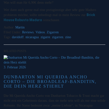
Was will man für 6,90€ denn mehr?
Wer dann auch gerne mal eine preisgünstige aber sehr gute Maduro
Brick
probieren möchte, sollte unbedingt mal in mein Review zur
House Robusto Maduro
reinschauen.
Author:
Martin
Filed Under:
Reviews
,
Videos
,
Zigarren
Tags:
davidoff
,
nicaragua
,
zigarre
,
zigarren
,
zino
RELATED POSTS
3. Februar 2026
DUNBARTON MI QUERIDA ANCHO
CORTO – DIE BROADLEAF-BANDITIN,
DIE DEIN HERZ STIEHLT
Die Mi Querida Ancho Corto von Dunbarton Tobacco & Trust macht gar
nicht erst ein Geheimnis daraus, dass sie mehr sein will als nur eine solide
Robusto. Ihr Name bedeutet zwar „meine Liebste“, in Nicaragua