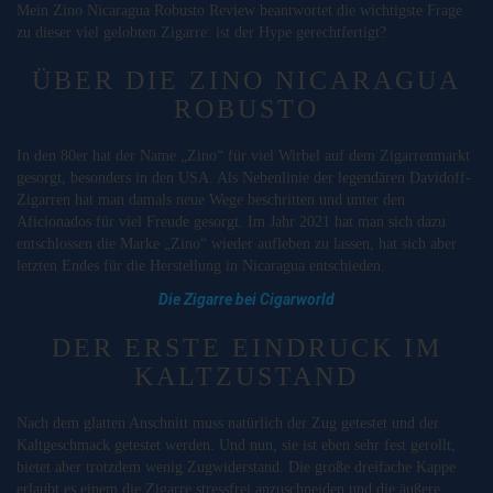
Mein Zino Nicaragua Robusto Review beantwortet die wichtigste Frage
zu dieser viel gelobten Zigarre: ist der Hype gerechtfertigt?
ÜBER DIE ZINO NICARAGUA
ROBUSTO
In den 80er hat der Name „Zino“ für viel Wirbel auf dem Zigarrenmarkt
gesorgt, besonders in den USA. Als Nebenlinie der legendären Davidoff-
Zigarren hat man damals neue Wege beschritten und unter den
Aficionados für viel Freude gesorgt. Im Jahr 2021 hat man sich dazu
entschlossen die Marke „Zino“ wieder aufleben zu lassen, hat sich aber
letzten Endes für die Herstellung in Nicaragua entschieden.
Die Zigarre bei Cigarworld
DER ERSTE EINDRUCK IM
KALTZUSTAND
Nach dem glatten Anschnitt muss natürlich der Zug getestet und der
Kaltgeschmack getestet werden. Und nun, sie ist eben sehr fest gerollt,
bietet aber trotzdem wenig Zugwiderstand. Die große dreifache Kappe
erlaubt es einem die Zigarre stressfrei anzuschneiden und die äußere