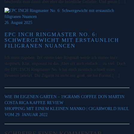
beschreibt man damit aber eher die heimliche Geliebte. Und genau […]
26. August 2025
EPC INCH RINGMASTER NO. 6:
SCHWERGEWICHT MIT ERSTAUNLICH
FILIGRANEN NUANCEN
Ich muss zugeben: Bei einem 64er Ringmaß werde ich immer kurz
skeptisch. Klar, imposant ist das. Aber oft auch einfach… zu viel. Doch
die EPC INCH Ringmaster No. 6 hat mich ziemlich schnell eines
Besseren belehrt. Die Zigarre ist nicht nur groß, sie hat Format […]
WIE IM EIGENEN GARTEN – 19GRAMS COFFEE DON MARTIN
COSTA RICA KAFFEE REVIEW
SHOPPING MIT EINEM KLEINEN MANKO | CIGARWORLD HAUL
VOM 29. JANUAR 2022
SCHREIBE EINEN KOMMENTAR