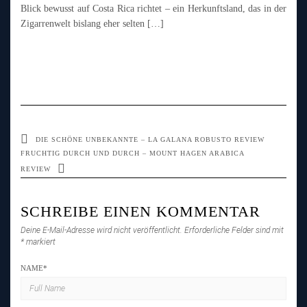
Blick bewusst auf Costa Rica richtet – ein Herkunftsland, das in der
Zigarrenwelt bislang eher selten […]
DIE SCHÖNE UNBEKANNTE – LA GALANA ROBUSTO REVIEW
FRUCHTIG DURCH UND DURCH – MOUNT HAGEN ARABICA
REVIEW
SCHREIBE EINEN KOMMENTAR
Deine E-Mail-Adresse wird nicht veröffentlicht.
Erforderliche Felder sind mit
*
markiert
NAME
*