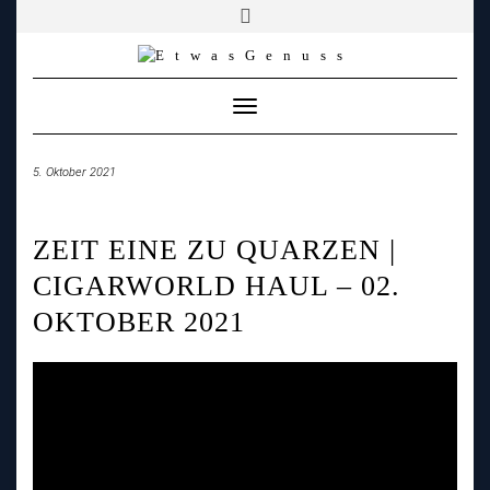
YOUTUBE
FACEBOOK
FACEBOOK
PATREON
INSTAGRAM
TIKTOK
TWITCH
Skip
to
content
Toggle
Navigation
5. Oktober 2021
ZEIT EINE ZU QUARZEN |
CIGARWORLD HAUL – 02.
OKTOBER 2021