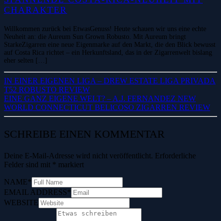
CHARAKTER
Willkommen zurück bei EtwasGenuss! Heute schauen wir uns eine echte
Neuheit an: die Aureum Sun Grown Robusto. Mit Aureum bringt
StarkeZigarren eine neue Eigenmarke auf den Markt, die den Blick bewusst
auf Costa Rica richtet – ein Herkunftsland, das in der Zigarrenwelt bislang
eher selten […]
IN EINER EIGENEN LIGA – DREW ESTATE LIGA PRIVADA
T52 ROBUSTO REVIEW
EINE GANZ EIGENE WELT? – A.J. FERNANDEZ NEW
WORLD CONNECTICUT BELICOSO ZIGARREN REVIEW
SCHREIBE EINEN KOMMENTAR
Deine E-Mail-Adresse wird nicht veröffentlicht.
Erforderliche
Felder sind mit
*
markiert
NAME
*
EMAIL ADDRESS
*
WEBSITE