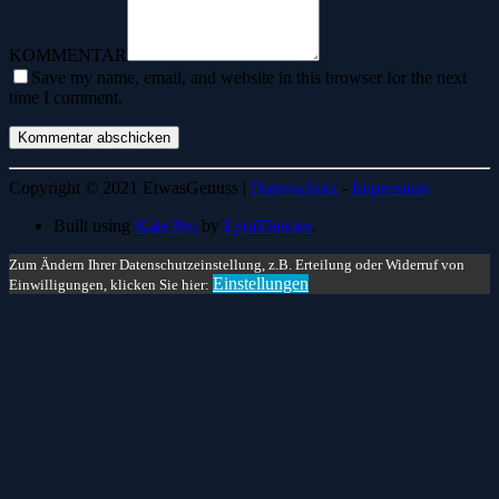
KOMMENTAR
Save my name, email, and website in this browser for the next
time I comment.
Copyright © 2021 EtwasGenuss |
Datenschutz
-
Impressum
Built using
Kale Pro
by
LyraThemes
.
Zum Ändern Ihrer Datenschutzeinstellung, z.B. Erteilung oder Widerruf von
Einstellungen
Einwilligungen, klicken Sie hier: