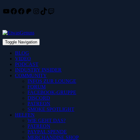
YouTube
Facebook
Facebook
Patreon
Instagram
TikTok
Twitch
Skip
to
content
Toggle Navigation
BLOG
VIDEO
PODCAST
INDUSTRY INSIDER
COMMUNITY
INFOS ZUR LOUNGE
FORUM
FACEBOOK-GRUPPE
DISCORD
PATREON
SMOKE SPOTLIGHT
HELFEN
WIE GEHT DAS?
PATREON
PAYPAL SPENDE
MERCHANDISE SHOP