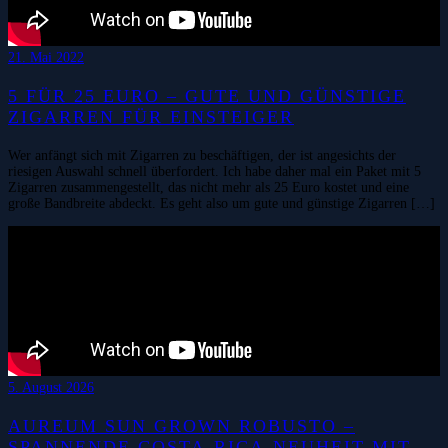
21. Mai 2022
5 FÜR 25 EURO – GUTE UND GÜNSTIGE
ZIGARREN FÜR EINSTEIGER
Wer anfängt sich mit Zigarren zu beschäftigen, der ist angesichts der
riesigen Auswahl schnell überfordert. Ich habe daher mal ein Paket mit 5
Zigarren zusammengestellt, das nicht mehr als 25 Euro kostet und eine
große Bandbreite abdeckt. Es geht also um gute und günstige Zigarren […]
5. August 2026
AUREUM SUN GROWN ROBUSTO –
SPANNENDE COSTA-RICA-NEUHEIT MIT