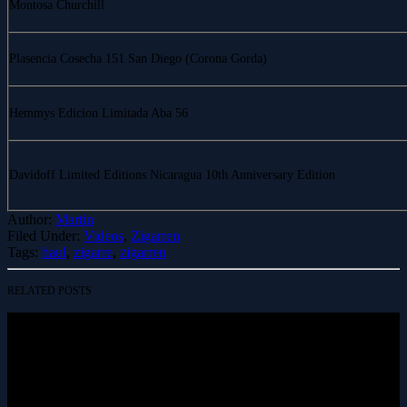
Montosa Churchill
Plasencia Cosecha 151 San Diego (Corona Gorda)
Hemmys Edicion Limitada Aba 56
Davidoff Limited Editions Nicaragua 10th Anniversary Edition
Author:
Martin
Filed Under:
Videos
,
Zigarren
Tags:
haul
,
zigarre
,
zigarren
RELATED POSTS