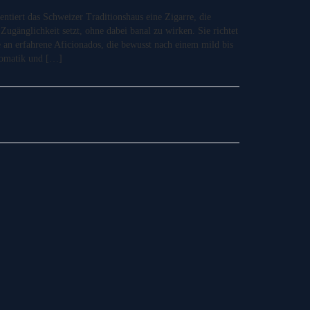
ntiert das Schweizer Traditionshaus eine Zigarre, die
ugänglichkeit setzt, ohne dabei banal zu wirken. Sie richtet
e an erfahrene Aficionados, die bewusst nach einem mild bis
Aromatik und […]