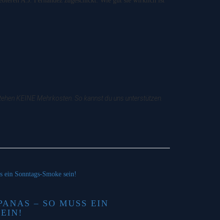
teren A.J. Fernandez zugeschickt. Wie gut sie wirklich ist
tstehen KEINE Mehrkosten. So kannst du uns unterstützen.
PANAS – SO MUSS EIN
EIN!