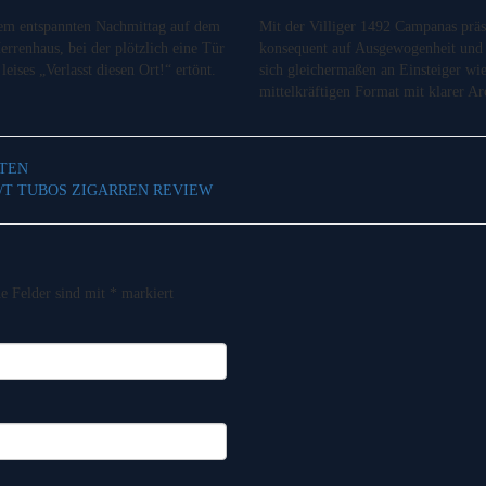
nem entspannten Nachmittag auf dem
Mit der Villiger 1492 Campanas präse
rrenhaus, bei der plötzlich eine Tür
konsequent auf Ausgewogenheit und Z
eises „Verlasst diesen Ort!“ ertönt.
sich gleichermaßen an Einsteiger wi
mittelkräftigen Format mit klarer 
HTEN
A/T TUBOS ZIGARREN REVIEW
he Felder sind mit
*
markiert