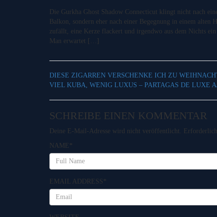
Die Gurkha Ghost Shadow Connecticut klingt nicht nach ei
Balkon, sondern eher nach einer Begegnung in einem alten He
zufällt, eine Kerze flackert und irgendwo aus dem Nichts ein l
Man erwartet […]
DIESE ZIGARREN VERSCHENKE ICH ZU WEIHNAC
VIEL KUBA, WENIG LUXUS – PARTAGAS DE LUXE 
SCHREIBE EINEN KOMMENTAR
Deine E-Mail-Adresse wird nicht veröffentlicht.
Erforderlic
NAME
*
EMAIL ADDRESS
*