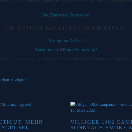
necticut Belicoso eine Zigarre der beliebten New World Serie vom noch belieb
Die Zigarre bei Cigarworld
IM VIDEO GENUTZT/ERWÄHNT:
Germanus Cutter*
Germanus Jetflame Feuerzeug*
zt und darüber etwas kaufst, erhalten wir eine kleine Provision. Für dich en
,
zigarre
,
zigarren
10. März 2026
TICUT: MEHR
VILLIGER 1492 CAM
TSGRUSEL
SONNTAGS-SMOKE S