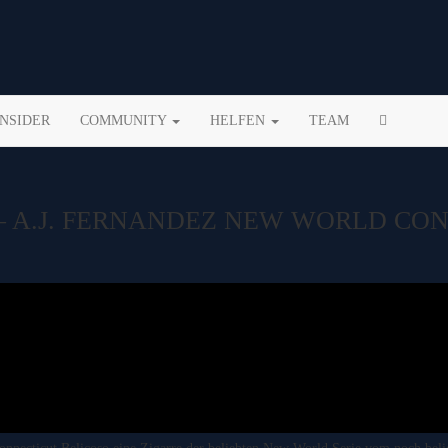
INSIDER
COMMUNITY
HELFEN
TEAM
 – A.J. FERNANDEZ NEW WORLD CO