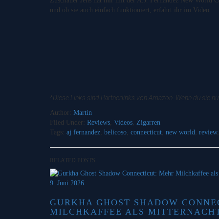
Zuschauer Jens hat mir mit der A.J. Fernandez New World Con
und ob sie auch einfach funktioniert, erfahrt ihr im Video.
*Diese Links sind Partnerlinks von Amazon. Wenn du sie nut
Author:
Martin
Filed Under:
Reviews
,
Videos
,
Zigarren
Tags:
aj fernandez
,
belicoso
,
connecticut
,
new world
,
review
RELATED POSTS
9. Juni 2026
GURKHA GHOST SHADOW CONNEC
MILCHKAFFEE ALS MITTERNACH