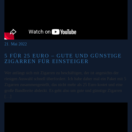
21. Mai 2022
5 FÜR 25 EURO – GUTE UND GÜNSTIGE
ZIGARREN FÜR EINSTEIGER
Wer anfängt sich mit Zigarren zu beschäftigen, der ist angesichts der
riesigen Auswahl schnell überfordert. Ich habe daher mal ein Paket mit 5
Zigarren zusammengestellt, das nicht mehr als 25 Euro kostet und eine
große Bandbreite abdeckt. Es geht also um gute und günstige Zigarren
[…]