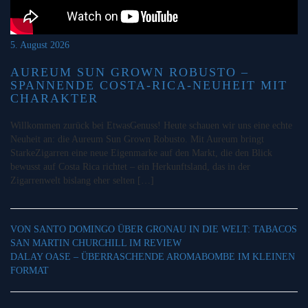
5. August 2026
AUREUM SUN GROWN ROBUSTO –
SPANNENDE COSTA-RICA-NEUHEIT MIT
CHARAKTER
Willkommen zurück bei EtwasGenuss! Heute schauen wir uns eine echte
Neuheit an: die Aureum Sun Grown Robusto. Mit Aureum bringt
StarkeZigarren eine neue Eigenmarke auf den Markt, die den Blick
bewusst auf Costa Rica richtet – ein Herkunftsland, das in der
Zigarrenwelt bislang eher selten […]
VON SANTO DOMINGO ÜBER GRONAU IN DIE WELT: TABACOS
SAN MARTIN CHURCHILL IM REVIEW
DALAY OASE – ÜBERRASCHENDE AROMABOMBE IM KLEINEN
FORMAT