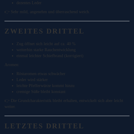
dezentes Leder
👉 Sehr mild, angenehm und überraschend weich.
ZWEITES DRITTEL
Zug öffnet sich leicht auf ca. 40 %
weiterhin starke Rauchentwicklung
einmal leichter Schiefbrand (korrigiert)
Aromen:
Röstaromen etwas schwächer
Leder wird stärker
leichte Pfefferwürze kommt hinzu
cremige Süße bleibt konstant
👉 Die Grundcharakteristik bleibt erhalten, entwickelt sich aber leicht
weiter.
LETZTES DRITTEL