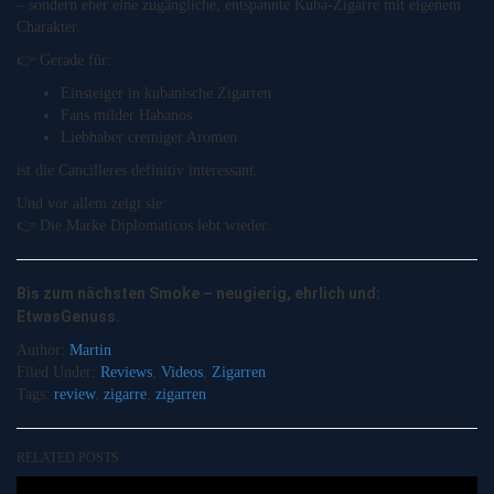
– sondern eher eine zugängliche, entspannte Kuba-Zigarre mit eigenem
Charakter.
👉 Gerade für:
Einsteiger in kubanische Zigarren
Fans milder Habanos
Liebhaber cremiger Aromen
ist die Cancilleres definitiv interessant.
Und vor allem zeigt sie:
👉 Die Marke Diplomaticos lebt wieder.
Bis zum nächsten Smoke – neugierig, ehrlich und:
EtwasGenuss.
Author:
Martin
Filed Under:
Reviews
,
Videos
,
Zigarren
Tags:
review
,
zigarre
,
zigarren
RELATED POSTS