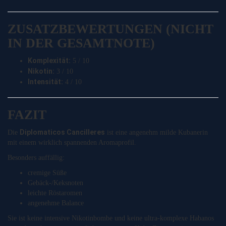
ZUSATZBEWERTUNGEN (NICHT
IN DER GESAMTNOTE)
Komplexität:
5 / 10
Nikotin:
3 / 10
Intensität:
4 / 10
FAZIT
Diplomaticos Cancilleres
Die
ist eine angenehm milde Kubanerin
mit einem wirklich spannenden Aromaprofil.
Besonders auffällig:
cremige Süße
Gebäck-/Keksnoten
leichte Röstaromen
angenehme Balance
Sie ist keine intensive Nikotinbombe und keine ultra-komplexe Habanos