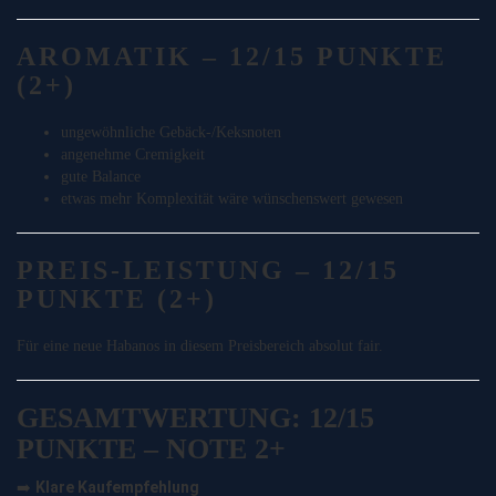
AROMATIK – 12/15 PUNKTE
(2+)
ungewöhnliche Gebäck-/Keksnoten
angenehme Cremigkeit
gute Balance
etwas mehr Komplexität wäre wünschenswert gewesen
PREIS-LEISTUNG – 12/15
PUNKTE (2+)
Für eine neue Habanos in diesem Preisbereich absolut fair.
GESAMTWERTUNG: 12/15
PUNKTE – NOTE 2+
Klare Kaufempfehlung
➡️