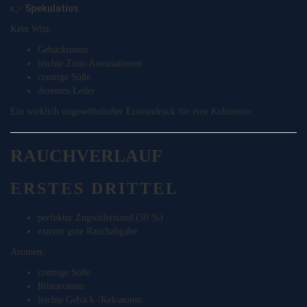
Spekulatius.
👉
Kein Witz.
Gebäcknoten
leichte Zimt-Assoziationen
cremige Süße
dezentes Leder
Ein wirklich ungewöhnlicher Ersteindruck für eine Kubanerin.
RAUCHVERLAUF
ERSTES DRITTEL
perfekter Zugwiderstand (50 %)
extrem gute Rauchabgabe
Aromen:
cremige Süße
Röstaromen
leichte Gebäck-/Keksnoten