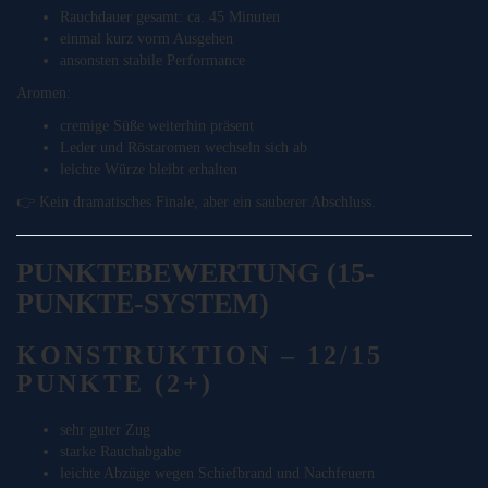
Rauchdauer gesamt: ca. 45 Minuten
einmal kurz vorm Ausgehen
ansonsten stabile Performance
Aromen:
cremige Süße weiterhin präsent
Leder und Röstaromen wechseln sich ab
leichte Würze bleibt erhalten
👉 Kein dramatisches Finale, aber ein sauberer Abschluss.
PUNKTEBEWERTUNG (15-
PUNKTE-SYSTEM)
KONSTRUKTION – 12/15
PUNKTE (2+)
sehr guter Zug
starke Rauchabgabe
leichte Abzüge wegen Schiefbrand und Nachfeuern