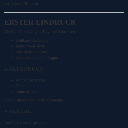
verlängerter Robusto.
ERSTER EINDRUCK
Die Cancilleres zeigt sich typisch kubanisch:
sichtbare Blattadern
sauber verarbeitet
sehr stramm gepackt
klassische doppelte Kappe
KALTGERUCH
leichte Röstaromen
Creme
minimal Leder
Sehr zurückhaltend, aber angenehm.
KALTZUG
Und hier wird es spannend: