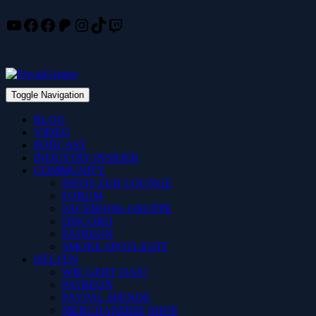
YouTube
Facebook
Facebook
Patreon
Instagram
TikTok
Twitch
Skip
to
content
Toggle Navigation
BLOG
VIDEO
PODCAST
INDUSTRY INSIDER
COMMUNITY
INFOS ZUR LOUNGE
FORUM
FACEBOOK-GRUPPE
DISCORD
PATREON
SMOKE SPOTLIGHT
HELFEN
WIE GEHT DAS?
PATREON
PAYPAL SPENDE
MERCHANDISE SHOP