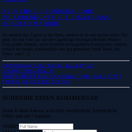
KEIN CHICHI, SONDERN HOHE
ZIGARRENKUNST: DIE CIGARKINGS
ROBUSTO MADURO
Du nimmst eine Zigarre in die Hand, zündest sie an und merkst sofort: Das
passt. So war’s bei mir mit der CigarKings Nicaragua Robusto Maduro.
Kein großes Tamtam, keine künstlich herbeigeführte Komplexität, sondern
einfach ein rundes, handwerklich sehr gut gemachtes Stück Tabak, das
liefert, was […]
DON DIEGO CASK CURED – BEAUTY MIT
SCHÖNHEITSMAKELN
ROJAS STREET TACOS CARNITA TORO – MILD STATT
FEURIG IST HIER DIE DEVISE!
SCHREIBE EINEN KOMMENTAR
Deine E-Mail-Adresse wird nicht veröffentlicht.
Erforderliche
Felder sind mit
*
markiert
NAME
*