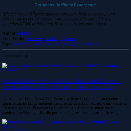
Germanus Jetflame Feuerzeug*
*Diese Links sind Partnerlinks von Amazon. Wenn du sie nutzt und
darüber etwas kaufst, erhalten wir eine kleine Provision. Für dich
entstehen KEINE Mehrkosten. So kannst du uns unterstützen.
Author:
Martin
Filed Under:
Reviews
,
Videos
,
Zigarren
Tags:
davidoff
,
maduro
,
review
,
toro
,
zigarre
,
zigarren
RELATED POSTS
19. Mai 2026
PLASENCIA ALMA DEL CIELO BOREAL –
ZWISCHEN NORDLICHT UND NOUGAT
Ich habe es schon oft erwähnt: Wenn der liebe Gott mir nur noch eine
Zigarrenmarke bis zu meinem Lebensende gewähren würde, dann würde ich
Plasencia wählen. Plasencia ist für mich kein Hersteller unter vielen,
sondern das Synonym für die perfekte Zigarre. Und genau in dieses […]
5. August 2025