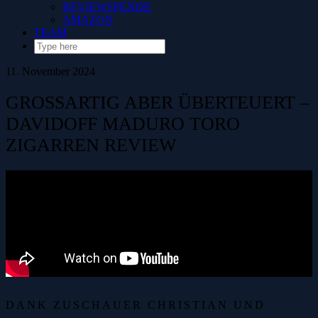
REVIEWSPENDE
AMAZON
TEAM
11. November 2024
GROSSARTIG ABER ÜBERTEUERT – D
AVIDOFF MADURO TORO Z
IGARREN REVIEW
DANK ZUSCHAUER CHRISTIAN UND