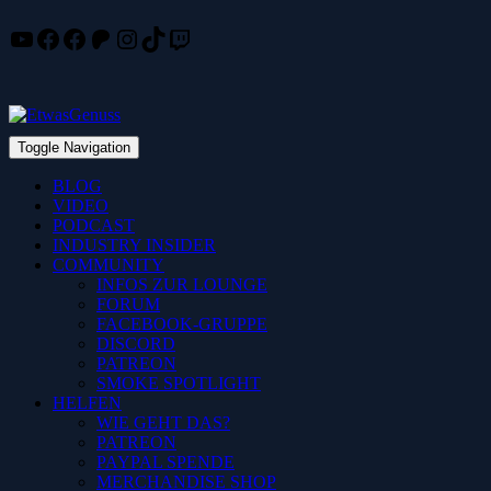
YouTube
Facebook
Facebook
Patreon
Instagram
TikTok
Twitch
Skip
to
content
Toggle Navigation
BLOG
VIDEO
PODCAST
INDUSTRY INSIDER
COMMUNITY
INFOS ZUR LOUNGE
FORUM
FACEBOOK-GRUPPE
DISCORD
PATREON
SMOKE SPOTLIGHT
HELFEN
WIE GEHT DAS?
PATREON
PAYPAL SPENDE
MERCHANDISE SHOP