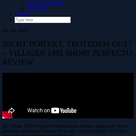
REVIEWSPENDE
AMAZON
TEAM
16. Juli 2022
NICHT PERFEKT, TROTZDEM GUT?
– VILLIGER 1492 SHORT PERFECTO
REVIEW
Die Villiger 1492 verspricht dominikanische Aromen, gepaart mir Würze
und einem spannenden Format. Ist sie denn wirklich perfekt, oder haben
sich doch ein paar Fehler eingeschlichen?