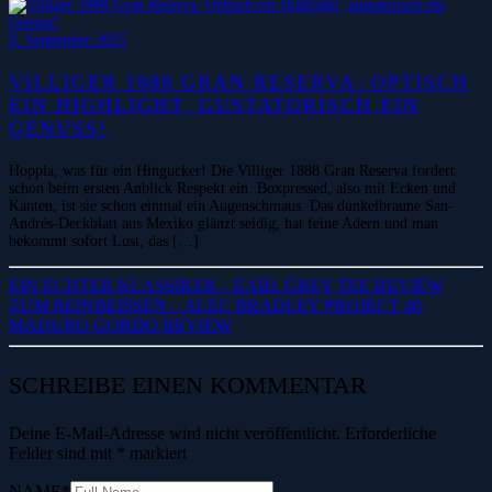
9. September 2025
VILLIGER 1888 GRAN RESERVA: OPTISCH
EIN HIGHLIGHT, GUSTATORISCH EIN
GENUSS!
Hoppla, was für ein Hingucker! Die Villiger 1888 Gran Reserva fordert
schon beim ersten Anblick Respekt ein. Boxpressed, also mit Ecken und
Kanten, ist sie schon einmal ein Augenschmaus. Das dunkelbraune San-
Andrés-Deckblatt aus Mexiko glänzt seidig, hat feine Adern und man
bekommt sofort Lust, das […]
EIN ECHTER KLASSIKER – EARL GREY TEE REVIEW
ZUM REINBEISSEN – ALEC BRADLEY PROJECT 40 M
ADURO GORDO REVIEW
SCHREIBE EINEN KOMMENTAR
Deine E-Mail-Adresse wird nicht veröffentlicht.
Erforderliche
Felder sind mit
*
markiert
NAME
*