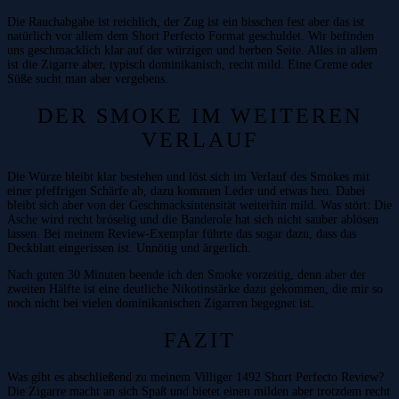
Die Rauchabgabe ist reichlich, der Zug ist ein bisschen fest aber das ist
natürlich vor allem dem Short Perfecto Format geschuldet. Wir befinden
uns geschmacklich klar auf der würzigen und herben Seite. Alles in allem
ist die Zigarre aber, typisch dominikanisch, recht mild. Eine Creme oder
Süße sucht man aber vergebens.
DER SMOKE IM WEITEREN
VERLAUF
Die Würze bleibt klar bestehen und löst sich im Verlauf des Smokes mit
einer pfeffrigen Schärfe ab, dazu kommen Leder und etwas heu. Dabei
bleibt sich aber von der Geschmacksintensität weiterhin mild. Was stört: Die
Asche wird recht bröselig und die Banderole hat sich nicht sauber ablösen
lassen. Bei meinem Review-Exemplar führte das sogar dazu, dass das
Deckblatt eingerissen ist. Unnötig und ärgerlich.
Nach guten 30 Minuten beende ich den Smoke vorzeitig, denn aber der
zweiten Hälfte ist eine deutliche Nikotinstärke dazu gekommen, die mir so
noch nicht bei vielen dominikanischen Zigarren begegnet ist.
FAZIT
Was gibt es abschließend zu meinem Villiger 1492 Short Perfecto Review?
Die Zigarre macht an sich Spaß und bietet einen milden aber trotzdem recht