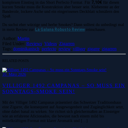
7,10€
komplexen Einstieg in das Short Perfecto Format. Für
für diesen
kurzen Smoke muss die Konstruktion aber besser sein. Klebereste an der
Banderole, lockere Asche und ein eingerissenes Deckblatt schmälern den
Spaß.
Du suchst eher würzige und herbe Smokes? Dann solltest du unbedingt mal
La Galana Robusto Review
in mein Review zur
reinschauen.
Author:
Martin
Filed Under:
Reviews
,
Videos
,
Zigarren
Tags:
dominikanisch
,
perfecto
,
review
,
villiger
,
zigarre
,
zigarren
RELATED POSTS
10. März 2026
VILLIGER 1492 CAMPANAS – SO MUSS EIN
SONNTAGS-SMOKE SEIN!
Mit der Villiger 1492 Campanas präsentiert das Schweizer Traditionshaus
eine Zigarre, die konsequent auf Ausgewogenheit und Zugänglichkeit setzt,
ohne dabei banal zu wirken. Sie richtet sich gleichermaßen an Einsteiger
wie an erfahrene Aficionados, die bewusst nach einem mild bis
mittelkräftigen Format mit klarer Aromatik und […]