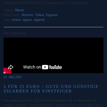
entstehen KEINE Mehrkosten. So kannst du uns unterstützen.
Author:
Martin
Filed Under:
Reviews
,
Videos
,
Zigarren
Tags:
review
,
zigarre
,
zigarren
RELATED POSTS
21. Mai 2022
5 FÜR 25 EURO – GUTE UND GÜNSTIGE
ZIGARREN FÜR EINSTEIGER
Wer anfängt sich mit Zigarren zu beschäftigen, der ist angesichts der
riesigen Auswahl schnell überfordert. Ich habe daher mal ein Paket mit 5