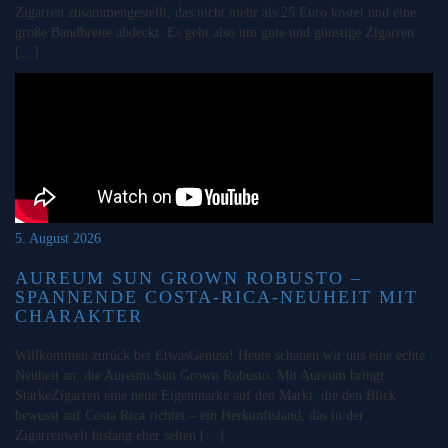
Zigarren zusammengestellt, das nicht mehr als 25 Euro kostet und eine
große Bandbreite abdeckt. Es geht also um gute und günstige Zigarren
[…]
5. August 2026
AUREUM SUN GROWN ROBUSTO –
SPANNENDE COSTA-RICA-NEUHEIT MIT
CHARAKTER
Willkommen zurück bei EtwasGenuss! Heute schauen wir uns eine echte
Neuheit an: die Aureum Sun Grown Robusto. Mit Aureum bringt
StarkeZigarren eine neue Eigenmarke auf den Markt, die den Blick
bewusst auf Costa Rica richtet – ein Herkunftsland, das in der
Zigarrenwelt bislang eher selten […]