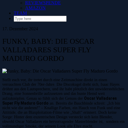
REVIEWSPENDE
AMAZON
TEAM
17. Dezember 2024
FUNKY, BABY: DIE OSCAR
VALLADARES SUPER FLY
MADURO GORDO
Stellt euch vor, ihr tretet durch eine Zeitmaschine direkt in einen
verrauchten Club der 70er-Jahre. Die Discokugel dreht sich, Isaac Hayes
dröhnt aus den Lautsprechern, und ihr habt plötzlich den unwiderstehlichen
Drang, eine Sonnenbrille aufzusetzen und das bunte Hemd weit
Oscar Valladares
aufzuknöpfen. Genau so fühlt sich der Genuss der
Super Fly Maduro Gordo
an. Bereits die Bauchbinde schreit: „Ich bin
nicht wie die anderen!“ – Knallige Farben, ein Hauch von Funk und eine
Attitüde, die an Blaxploitation-Filme wie „Shaft“ erinnert. Doch keine
Sorge: Hinter dem exzentrischen Design versteckt sich kein Blender,
obwohl Oscar Valladares ein hervorragender Masterblender ist, sondern ein
vollmundiger Smoke, der seinem Look alle Ehre macht.