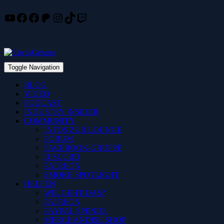
YouTube
Facebook
Facebook
Patreon
Instagram
TikTok
Twitch
Skip
to
content
Toggle Navigation
BLOG
VIDEO
PODCAST
INDUSTRY INSIDER
COMMUNITY
INFOS ZUR LOUNGE
FORUM
FACEBOOK-GRUPPE
DISCORD
PATREON
SMOKE SPOTLIGHT
HELFEN
WIE GEHT DAS?
PATREON
PAYPAL SPENDE
MERCHANDISE SHOP