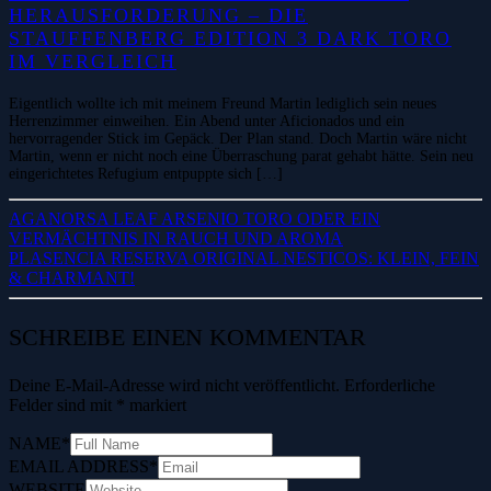
HERAUSFORDERUNG – DIE
STAUFFENBERG EDITION 3 DARK TORO
IM VERGLEICH
Eigentlich wollte ich mit meinem Freund Martin lediglich sein neues
Herrenzimmer einweihen. Ein Abend unter Aficionados und ein
hervorragender Stick im Gepäck. Der Plan stand. Doch Martin wäre nicht
Martin, wenn er nicht noch eine Überraschung parat gehabt hätte. Sein neu
eingerichtetes Refugium entpuppte sich […]
AGANORSA LEAF ARSENIO TORO ODER EIN
VERMÄCHTNIS IN RAUCH UND AROMA
PLASENCIA RESERVA ORIGINAL NESTICOS: KLEIN, FEIN
& CHARMANT!
SCHREIBE EINEN KOMMENTAR
Deine E-Mail-Adresse wird nicht veröffentlicht.
Erforderliche
Felder sind mit
*
markiert
NAME
*
EMAIL ADDRESS
*
WEBSITE