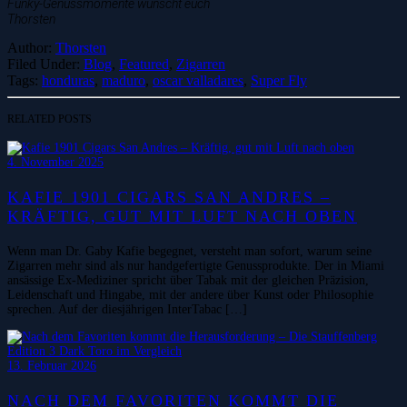
Funky-Genussmomente wünscht euch
Thorsten
Author:
Thorsten
Filed Under:
Blog
,
Featured
,
Zigarren
Tags:
honduras
,
maduro
,
oscar valladares
,
Super Fly
RELATED POSTS
4. November 2025
KAFIE 1901 CIGARS SAN ANDRES –
KRÄFTIG, GUT MIT LUFT NACH OBEN
Wenn man Dr. Gaby Kafie begegnet, versteht man sofort, warum seine
Zigarren mehr sind als nur handgefertigte Genussprodukte. Der in Miami
ansässige Ex-Mediziner spricht über Tabak mit der gleichen Präzision,
Leidenschaft und Hingabe, mit der andere über Kunst oder Philosophie
sprechen. Auf der diesjährigen InterTabac […]
13. Februar 2026
NACH DEM FAVORITEN KOMMT DIE