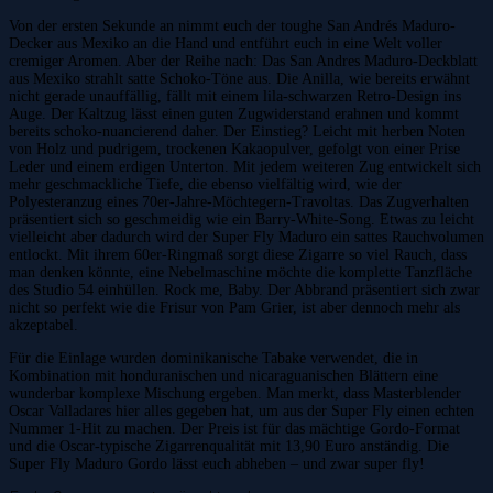
Von der ersten Sekunde an nimmt euch der toughe San Andrés Maduro-
Decker aus Mexiko an die Hand und entführt euch in eine Welt voller
cremiger Aromen. Aber der Reihe nach: Das
San Andres Maduro
-Deckblatt
aus Mexiko strahlt satte Schoko-Töne aus. Die Anilla, wie bereits erwähnt
nicht gerade unauffällig, fällt mit einem lila-schwarzen Retro-Design ins
Auge. Der Kaltzug lässt einen guten Zugwiderstand erahnen und kommt
bereits schoko-nuancierend daher. Der Einstieg? Leicht mit herben Noten
von Holz und pudrigem, trockenen Kakaopulver, gefolgt von einer Prise
Leder und einem erdigen Unterton. Mit jedem weiteren Zug entwickelt sich
mehr geschmackliche Tiefe, die ebenso vielfältig wird, wie der
Polyesteranzug eines 70er-Jahre-Möchtegern-Travoltas. Das Zugverhalten
präsentiert sich so geschmeidig wie ein Barry-White-Song. Etwas zu leicht
vielleicht aber dadurch wird der Super Fly Maduro ein sattes Rauchvolumen
entlockt. Mit ihrem 60er-Ringmaß sorgt diese Zigarre so viel Rauch, dass
man denken könnte, eine Nebelmaschine möchte die komplette Tanzfläche
des Studio 54 einhüllen. Rock me, Baby. Der Abbrand präsentiert sich zwar
nicht so perfekt wie die Frisur von Pam Grier, ist aber dennoch mehr als
akzeptabel.
Für die Einlage wurden dominikanische Tabake verwendet, die in
Kombination mit honduranischen und nicaraguanischen Blättern eine
wunderbar komplexe Mischung ergeben. Man merkt, dass Masterblender
Oscar Valladares hier alles gegeben hat, um aus der Super Fly einen echten
Nummer 1-Hit zu machen. Der Preis ist für das mächtige Gordo-Format
und die Oscar-typische Zigarrenqualität mit 13,90 Euro anständig. Die
Super Fly Maduro Gordo lässt euch abheben – und zwar super fly!