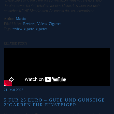
*Diese Links sind Partnerlinks von Amazon. Wenn du sie nutzt und
darüber etwas kaufst, erhalten wir eine kleine Provision. Für dich
entstehen KEINE Mehrkosten. So kannst du uns unterstützen.
Author:
Martin
Filed Under:
Reviews
,
Videos
,
Zigarren
Tags:
review
,
zigarre
,
zigarren
RELATED POSTS
21. Mai 2022
5 FÜR 25 EURO – GUTE UND GÜNSTIGE
ZIGARREN FÜR EINSTEIGER