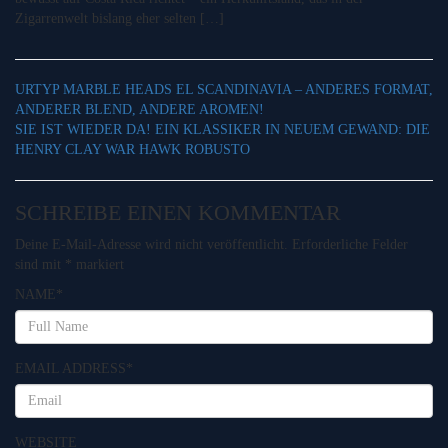
Zigarrenwelt bislang eher selten […]
URTYP MARBLE HEADS EL SCANDINAVIA – ANDERES FORMAT,
ANDERER BLEND, ANDERE AROMEN!
SIE IST WIEDER DA! EIN KLASSIKER IN NEUEM GEWAND: DIE
HENRY CLAY WAR HAWK ROBUSTO
SCHREIBE EINEN KOMMENTAR
Deine E-Mail-Adresse wird nicht veröffentlicht.
Erforderliche Felder
sind mit
*
markiert
NAME
*
EMAIL ADDRESS
*
WEBSITE