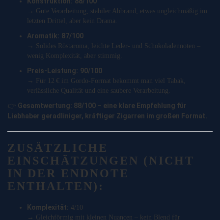
Konstruktion:
88/100
→ Gute Verarbeitung, stabiler Abbrand, etwas ungleichmäßig im
letzten Drittel, aber kein Drama.
Aromatik:
87/100
→ Solides Röstaroma, leichte Leder- und Schokoladennoten –
wenig Komplexität, aber stimmig.
Preis-Leistung:
90/100
→ Für 12 € im Gordo-Format bekommt man viel Tabak,
verlässliche Qualität und eine saubere Verarbeitung.
Gesamtwertung: 88/100 – eine klare Empfehlung für
👉
Liebhaber geradliniger, kräftiger Zigarren im großen Format.
ZUSÄTZLICHE
EINSCHÄTZUNGEN (NICHT
IN DER ENDNOTE
ENTHALTEN):
Komplexität:
4/10
→ Gleichförmig mit kleinen Nuancen – kein Blend für