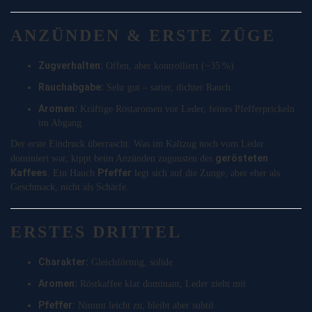
ANZÜNDEN & ERSTE ZÜGE
Zugverhalten:
Offen, aber kontrolliert (~35 %)
Rauchabgabe:
Sehr gut – satter, dichter Rauch
Aromen:
Kräftige Röstaromen vor Leder, feines Pfefferprickeln
im Abgang
Der erste Eindruck überrascht: Was im Kaltzug noch vom Leder
gerösteten
dominiert war, kippt beim Anzünden zugunsten des
Kaffees
Pfeffer
. Ein Hauch
legt sich auf die Zunge, aber eher als
Geschmack, nicht als Schärfe.
ERSTES DRITTEL
Charakter:
Gleichförmig, solide
Aromen:
Röstkaffee klar dominant, Leder zieht mit
Pfeffer:
Nimmt leicht zu, bleibt aber subtil