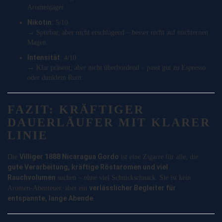
Aromenjäger.
Nikotin:
5/10
→ Spürbar, aber nicht erschlagend – besser nicht auf nüchternen
Magen.
Intensität:
4/10
→ Klar präsent, aber nicht überbordend – passt gut zu Espresso
oder dunklem Rum.
FAZIT: KRÄFTIGER
DAUERLÄUFER MIT KLARER
LINIE
Villiger 1888 Nicaragua Gordo
Die
ist eine Zigarre für alle, die
gute Verarbeitung, kräftige Röstaromen und viel
Rauchvolumen
suchen – ohne viel Schnickschnack. Sie ist kein
verlässlicher Begleiter für
Aromen-Abenteuer, aber ein
entspannte, lange Abende
.