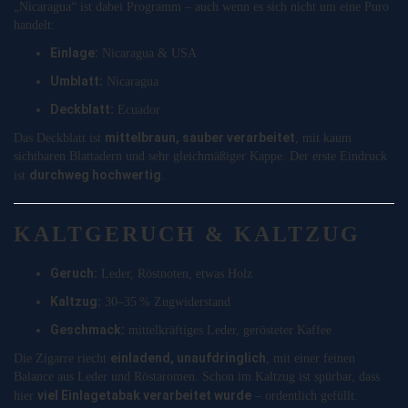
„Nicaragua“ ist dabei Programm – auch wenn es sich nicht um eine Puro
handelt:
Einlage:
Nicaragua & USA
Umblatt:
Nicaragua
Deckblatt:
Ecuador
mittelbraun, sauber verarbeitet
Das Deckblatt ist
, mit kaum
sichtbaren Blattadern und sehr gleichmäßiger Kappe. Der erste Eindruck
durchweg hochwertig
ist
.
KALTGERUCH & KALTZUG
Geruch:
Leder, Röstnoten, etwas Holz
Kaltzug:
30–35 % Zugwiderstand
Geschmack:
mittelkräftiges Leder, gerösteter Kaffee
einladend, unaufdringlich
Die Zigarre riecht
, mit einer feinen
Balance aus Leder und Röstaromen. Schon im Kaltzug ist spürbar, dass
viel Einlagetabak verarbeitet wurde
hier
– ordentlich gefüllt.