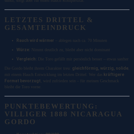
subtil, sorgt aber für einen Hauch Komplexität.
LETZTES DRITTEL &
GESAMTEINDRUCK
Rauch wird wärmer
– ablegen nach ca. 70 Minuten
Würze:
Nimmt deutlich zu, bleibt aber nicht dominant
Vergleich:
Die Toro gefällt mir persönlich besser – etwas sanfter
gleichförmig, würzig, solide
Die Gordo bleibt ihrem Charakter treu:
,
kräftigere
mit einem Hauch Entwicklung im letzten Drittel. Wer das
Format bevorzugt
, wird zufrieden sein – für meinen Geschmack
bleibt die Toro vorne.
PUNKTEBEWERTUNG:
VILLIGER 1888 NICARAGUA
GORDO