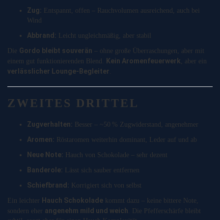
Zug:
Entspannt, offen – Rauchvolumen ausreichend, auch bei
Wind
Abbrand:
Leicht ungleichmäßig, aber stabil
Gordo bleibt souverän
Die
– ohne große Überraschungen, aber mit
Kein Aromenfeuerwerk
einem gut funktionierenden Blend.
, aber ein
verlässlicher Lounge-Begleiter
.
ZWEITES DRITTEL
Zugverhalten:
Besser – ~50 % Zugwiderstand, angenehmer
Aromen:
Röstaromen weiterhin dominant, Leder auf und ab
Neue Note:
Hauch von Schokolade – sehr dezent
Banderole:
Lässt sich sauber entfernen
Schiefbrand:
Korrigiert sich von selbst
Hauch Schokolade
Ein leichter
kommt dazu – keine bittere Note,
angenehm mild und weich
sondern eher
. Die Pfefferschärfe bleibt