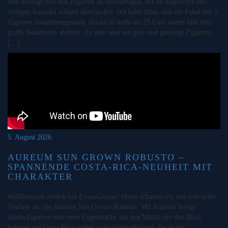
Wer anfängt sich mit Zigarren zu beschäftigen, der ist angesichts der
riesigen Auswahl schnell überfordert. Ich habe daher mal ein Paket mit 5
Zigarren zusammengestellt, das nicht mehr als 25 Euro kostet und eine
große Bandbreite abdeckt. Es geht also um gute und günstige Zigarren
[…]
5. August 2026
AUREUM SUN GROWN ROBUSTO –
SPANNENDE COSTA-RICA-NEUHEIT MIT
CHARAKTER
Willkommen zurück bei EtwasGenuss! Heute schauen wir uns eine echte
Neuheit an: die Aureum Sun Grown Robusto. Mit Aureum bringt
StarkeZigarren eine neue Eigenmarke auf den Markt, die den Blick
bewusst auf Costa Rica richtet – ein Herkunftsland, das in der