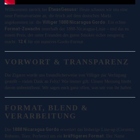
EtwasGenuss
Willkommen zurück bei
! Heute schauen wir uns eine
neue Formatvariante an, die frisch auf dem deutschen Markt
Villiger 1888 Nicaragua Gordo
angekommen ist: die
. Ein echter
Format-Zuwachs
innerhalb der 1888-Nicaragua-Linie – und das zu
einem Preis, der unter Freunden des guten Smokes sicher neugierig
12 €
macht:
für ein massives Gordo-Format.
VORWORT & TRANSPARENZ
Die Zigarre wurde uns freundlicherweise von Villiger zur Verfügung
gestellt – vielen Dank an Felix! Wie immer gilt: Unsere Meinung bleibt
davon unbeeinflusst. Wir sagen euch ganz offen, was wir von ihr halten.
FORMAT, BLEND &
VERARBEITUNG
1888 Nicaragua Gordo
Die
erweitert das bisherige Line-up (Coronita,
kräftigeres Format
Robusto, Toro, Perfecto) um ein
. Der Name