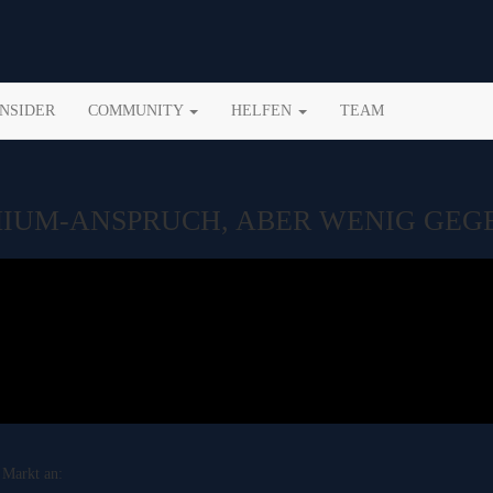
INSIDER
COMMUNITY
HELFEN
TEAM
MIUM-ANSPRUCH, ABER WENIG GE
 Markt an: