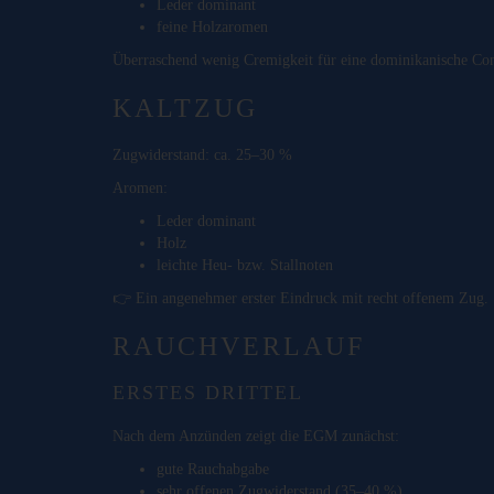
Leder dominant
feine Holzaromen
Überraschend wenig Cremigkeit für eine dominikanische Con
KALTZUG
Zugwiderstand: ca. 25–30 %
Aromen:
Leder dominant
Holz
leichte Heu- bzw. Stallnoten
👉 Ein angenehmer erster Eindruck mit recht offenem Zug.
RAUCHVERLAUF
ERSTES DRITTEL
Nach dem Anzünden zeigt die EGM zunächst:
gute Rauchabgabe
sehr offenen Zugwiderstand (35–40 %)