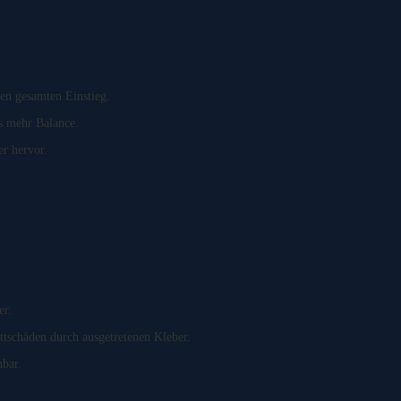
den gesamten Einstieg.
as mehr Balance.
er hervor.
er.
ttschäden durch ausgetretenen Kleber.
hbar.