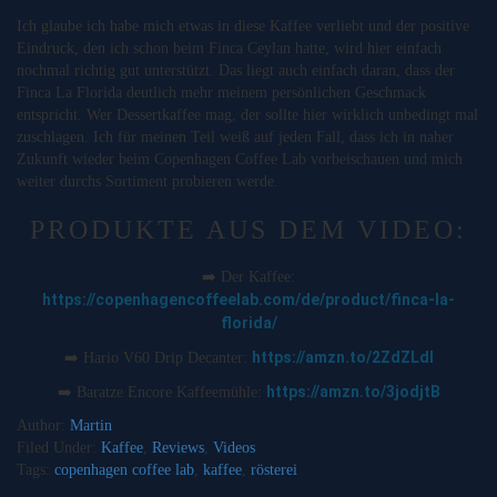
Ich glaube ich habe mich etwas in diese Kaffee verliebt und der positive
Eindruck, den ich schon beim Finca Ceylan hatte, wird hier einfach
nochmal richtig gut unterstützt. Das liegt auch einfach daran, dass der
Finca La Florida deutlich mehr meinem persönlichen Geschmack
entspricht. Wer Dessertkaffee mag, der sollte hier wirklich unbedingt mal
zuschlagen. Ich für meinen Teil weiß auf jeden Fall, dass ich in naher
Zukunft wieder beim Copenhagen Coffee Lab vorbeischauen und mich
weiter durchs Sortiment probieren werde.
PRODUKTE AUS DEM VIDEO:
➡️ Der Kaffee:
https://copenhagencoffeelab.com/de/product/finca-la-
florida/
https://amzn.to/2ZdZLdl
➡️ Hario V60 Drip Decanter:
https://amzn.to/3jodjtB
➡️ Baratze Encore Kaffeemühle:
Author:
Martin
Filed Under:
Kaffee
,
Reviews
,
Videos
Tags:
copenhagen coffee lab
,
kaffee
,
rösterei