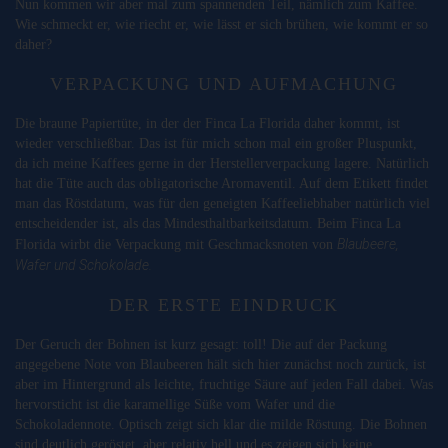
Nun kommen wir aber mal zum spannenden Teil, nämlich zum Kaffee.
Wie schmeckt er, wie riecht er, wie lässt er sich brühen, wie kommt er so
daher?
VERPACKUNG UND AUFMACHUNG
Die braune Papiertüte, in der der Finca La Florida daher kommt, ist
wieder verschließbar. Das ist für mich schon mal ein großer Pluspunkt,
da ich meine Kaffees gerne in der Herstellerverpackung lagere. Natürlich
hat die Tüte auch das obligatorische Aromaventil. Auf dem Etikett findet
man das Röstdatum, was für den geneigten Kaffeeliebhaber natürlich viel
entscheidender ist, als das Mindesthaltbarkeitsdatum. Beim Finca La
Blaubeere,
Florida wirbt die Verpackung mit Geschmacksnoten von
Wafer und Schokolade.
DER ERSTE EINDRUCK
Der Geruch der Bohnen ist kurz gesagt: toll! Die auf der Packung
angegebene Note von Blaubeeren hält sich hier zunächst noch zurück, ist
aber im Hintergrund als leichte, fruchtige Säure auf jeden Fall dabei. Was
hervorsticht ist die karamellige Süße vom Wafer und die
Schokoladennote. Optisch zeigt sich klar die milde Röstung. Die Bohnen
sind deutlich geröstet, aber relativ hell und es zeigen sich keine