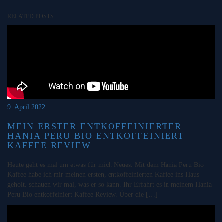
RELATED POSTS
9. April 2022
MEIN ERSTER ENTKOFFEINIERTER –
HANIA PERU BIO ENTKOFFEINIERT
KAFFEE REVIEW
Heute geht es mal um etwas für mich Neues. Mit dem Hania Peru Bio
Kaffee habe ich mir meinen ersten, entkoffeinierten Kaffee ins Haus
geholt. schauen wir mal, was er so kann. Ihr Erfahrt es in meinem Hania
Peru Bio entkoffeiniert Kaffee Review. Über die […]