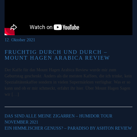
12. Oktober 2021
FRUCHTIG DURCH UND DURCH –
MOUNT HAGEN ARABICA REVIEW
Der Kaffe für das Mount Hagen Arabica Review wurde mir zum
Geburtstag geschenkt. Anders als die meisten Kaffees, die ich trinke, kein
Spezialitätenkaffee sondern in vielen Supermärkten verfügbar. Was er so
kann und ob er mir schmeckt, erfahrt ihr hier. Über Mount Hagen Sagen
wir […]
DAS SIND ALLE MEINE ZIGARREN – HUMIDOR TOUR
NOVEMBER 2021
EIN HIMMLISCHER GENUSS? – PARADISO BY ASHTON REVIEW