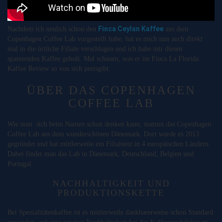
Finca Ceylan Kaffee
Nachdem ich neulich schon den
aus dem
Copenhagen Coffee Lab vorgestellt habe, hat es mich nun auch direkt
mal in die örtliche Filiale verschlagen und ich habe mir diesen
spannenden Kaffee geholt. Mal schauen, was er im Finca La Florida
Kaffee Review so von sich preisgibt.
ÜBER DAS COPENHAGEN
COFFEE LAB
Wie man sich beim Namen schon denken kann, stammt das Copenhagen
Coffee Lab aus dem wunderschönen Dänemark. Dort wurde es 2013
gegründet und hat mittlerweile ein Filialnetz in 4 europäischen Ländern.
Dabei findet man das Lab in Dänemark, Deutschland, Belgien und
Portugal.
NACHHALTIGKEIT UND
PRODUKTIONSKETTE
Bei Spezialitätenkaffee ist es mittlerweile dankbarerweise schon Standard