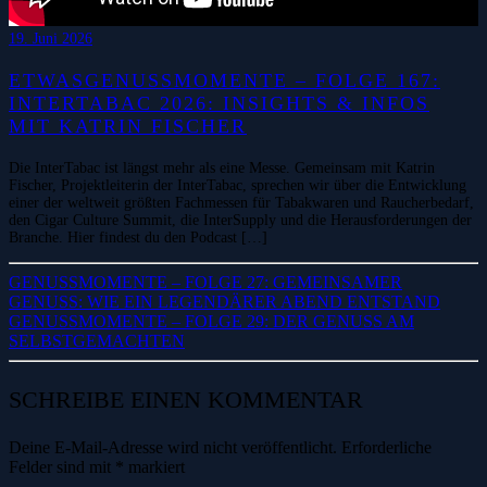
19. Juni 2026
ETWASGENUSSMOMENTE – FOLGE 167:
INTERTABAC 2026: INSIGHTS & INFOS
MIT KATRIN FISCHER
Die InterTabac ist längst mehr als eine Messe. Gemeinsam mit Katrin
Fischer, Projektleiterin der InterTabac, sprechen wir über die Entwicklung
einer der weltweit größten Fachmessen für Tabakwaren und Raucherbedarf,
den Cigar Culture Summit, die InterSupply und die Herausforderungen der
Branche. Hier findest du den Podcast […]
GENUSSMOMENTE – FOLGE 27: GEMEINSAMER
GENUSS: WIE EIN LEGENDÄRER ABEND ENTSTAND
GENUSSMOMENTE – FOLGE 29: DER GENUSS AM
SELBSTGEMACHTEN
SCHREIBE EINEN KOMMENTAR
Deine E-Mail-Adresse wird nicht veröffentlicht.
Erforderliche
Felder sind mit
*
markiert