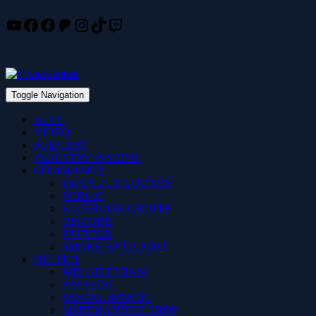
YouTube
Facebook
Facebook
Patreon
Instagram
TikTok
Twitch
Skip
to
content
Toggle Navigation
BLOG
VIDEO
PODCAST
INDUSTRY INSIDER
COMMUNITY
INFOS ZUR LOUNGE
FORUM
FACEBOOK-GRUPPE
DISCORD
PATREON
SMOKE SPOTLIGHT
HELFEN
WIE GEHT DAS?
PATREON
PAYPAL SPENDE
MERCHANDISE SHOP