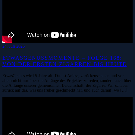
24. Juli 2026
ETWASGENUSSMOMENTE – FOLGE 168:
VON DER ERSTEN ZIGARREN BIS HEUTE
EtwasGenuss wird 5 Jahre alt. Das ist Anlass, zurückzuschauen und vor
allem nicht nur über die Anfänge des Projektes zu reden, sondern auch über
die Anfänge unserer gemeinsamen Leidenschaft, der Zigarre. Wir schauen
zurück auf das, was uns früher geschmeckt hat, und auch darauf, wo […]