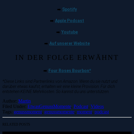
Spotify
➡️
Apple Podcast
➡️
Youtube
➡️
Auf unserer Website
➡️
IN DER FOLGE ERWÄHNT
Four Roses Bourbon*
➡️
*Diese Links sind Partnerlinks von Amazon. Wenn du sie nutzt und
darüber etwas kaufst, erhalten wir eine kleine Provision. Für dich
entstehen KEINE Mehrkosten. So kannst du uns unterstützen.
Author:
Martin
Filed Under:
EtwasGenussMomente
,
Podcast
,
Videos
Tags:
genussmoment
,
genussmomente
,
moment
,
podcast
RELATED POSTS