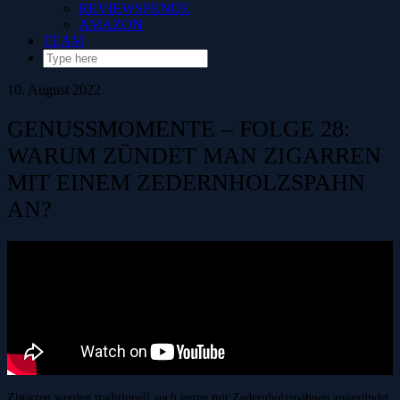
REVIEWSPENDE
AMAZON
TEAM
10. August 2022
GENUSSMOMENTE – FOLGE 28:
WARUM ZÜNDET MAN ZIGARREN
MIT EINEM ZEDERNHOLZSPAHN
AN?
Zigarren werden traditionell auch gerne mit Zedernholzspähnen angezündet.