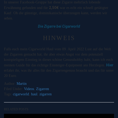
In unserer Facebook-Gruppe hat diese Zigarre mehrfach lobende
2,50€
Erwähnung gefunden und für
war es echt ein schnell getätigter
Kauf. Ob die günstige, dominikanische überzeugen kann, werden wir
sehen.
Die Zigarre bei Cigarworld
HINWEIS
Falls euch mein Cigarworld Haul vom 09. April 2022 Lust auf die Welt
der Zigarren gemacht hat, ihr aber etwas Angst vor dem potenziell
kostspieligem Einstieg in dieses schöne Genusshobby habt, kann ich euch
Hier
meinen Guide für das richtige Einsteiger-Equipment ans Herzlegen.
erfahrt ihr, was ihr alles für den Zigarrengenuss braucht und das für unter
20 Euro.
Author:
Martin
Filed Under:
Videos
,
Zigarren
Tags:
cigarworld
,
haul
,
zigarren
RELATED POSTS