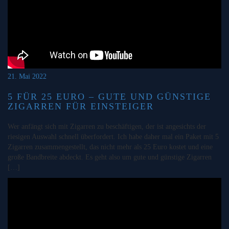
21. Mai 2022
5 FÜR 25 EURO – GUTE UND GÜNSTIGE
ZIGARREN FÜR EINSTEIGER
Wer anfängt sich mit Zigarren zu beschäftigen, der ist angesichts der
riesigen Auswahl schnell überfordert. Ich habe daher mal ein Paket mit 5
Zigarren zusammengestellt, das nicht mehr als 25 Euro kostet und eine
große Bandbreite abdeckt. Es geht also um gute und günstige Zigarren
[…]