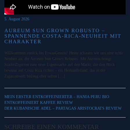
5. August 2026
AUREUM SUN GROWN ROBUSTO –
SPANNENDE COSTA-RICA-NEUHEIT MIT
CHARAKTER
Willkommen zurück bei EtwasGenuss! Heute schauen wir uns eine echte
Neuheit an: die Aureum Sun Grown Robusto. Mit Aureum bringt
StarkeZigarren eine neue Eigenmarke auf den Markt, die den Blick
bewusst auf Costa Rica richtet – ein Herkunftsland, das in der
Zigarrenwelt bislang eher selten […]
MEIN ERSTER ENTKOFFEINIERTER – HANIA PERU BIO
ENTKOFFEINIERT KAFFEE REVIEW
DER KUBANISCHE ADEL – PARTAGAS ARISTOCRATS REVIEW
SCHREIBE EINEN KOMMENTAR