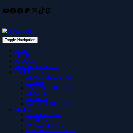
YouTube
Facebook
Facebook
Patreon
Instagram
TikTok
Twitch
Skip
to
content
Toggle Navigation
BLOG
VIDEO
PODCAST
INDUSTRY INSIDER
COMMUNITY
INFOS ZUR LOUNGE
FORUM
FACEBOOK-GRUPPE
DISCORD
PATREON
SMOKE SPOTLIGHT
HELFEN
WIE GEHT DAS?
PATREON
PAYPAL SPENDE
MERCHANDISE SHOP